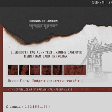
ФОРУМ
У
внешности
faq
хочу тебя
нужные
заберите
меня к вам
банк
прихожая
Привет, Гость!
Войдите
или
зарегистрируйтесь
.
»
THE CAPITAL OF GREAT BRITAIN
»
PR
»
РЕКЛАМА #33
Страница:
«
1
2
3
4
5
6
…
34
»