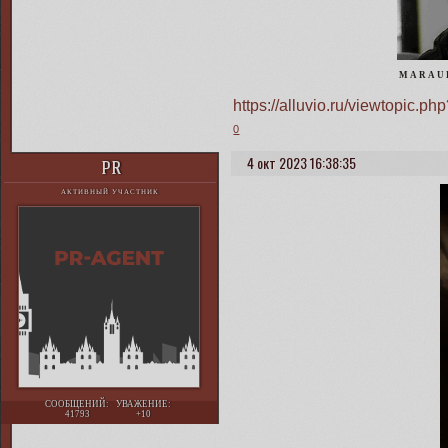
M A R A U 
https://alluvio.ru/viewtopic
0
4 окт 2023 16:38:35
PR
АКТИВНЫЙ УЧАСТНИК
СООБЩЕНИЙ:
УВАЖЕНИЕ:
41793
+10