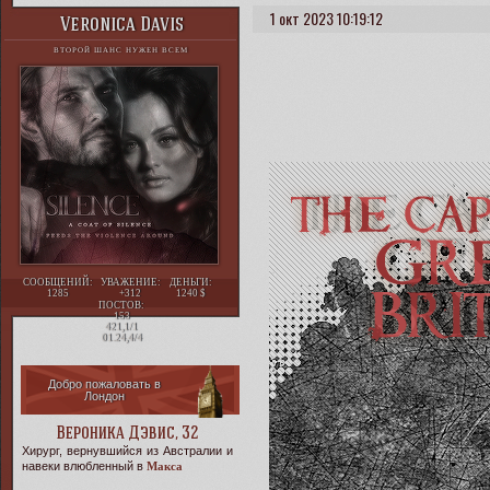
1 окт 2023 10:19:12
Veronica Davis
ВТОРОЙ ШАНС НУЖЕН ВСЕМ
СООБЩЕНИЙ:
УВАЖЕНИЕ:
ДЕНЬГИ:
1285
+312
1240
ПОСТОВ:
153
421,1/1
01.24,4/4
Добро пожаловать в
Лондон
Вероника Дэвис, 32
Хирург, вернувшийся из Австралии и
навеки влюбленный в
Макса