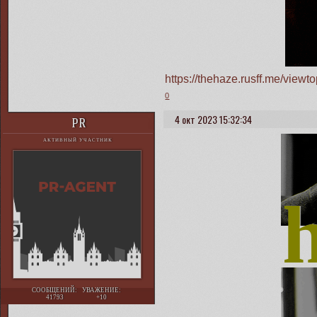
https://thehaze.rusff.me/vie
0
4 окт 2023 15:32:34
PR
АКТИВНЫЙ УЧАСТНИК
СООБЩЕНИЙ:
УВАЖЕНИЕ:
41793
+10