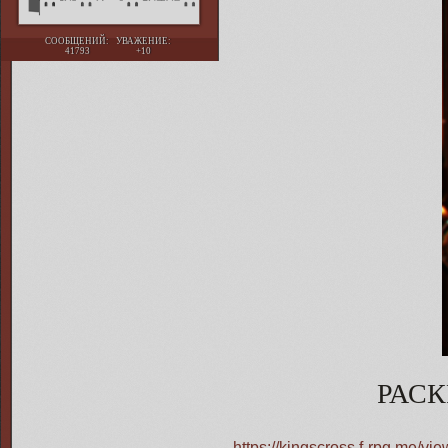
СООБЩЕНИЙ:
УВАЖЕНИЕ:
41793
+10
РАС
https://kingscross.f-rpg.me/v