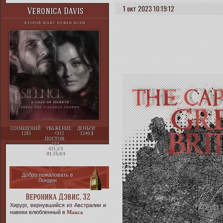
1 окт 2023 10:19:12
Veronica Davis
ВТОРОЙ ШАНС НУЖЕН ВСЕМ
СООБЩЕНИЙ:
УВАЖЕНИЕ:
ДЕНЬГИ:
1285
+312
1240
ПОСТОВ:
153
421,1/1
01.24,4/4
Добро пожаловать в
Лондон
Вероника Дэвис, 32
Хирург, вернувшийся из Австралии и
навеки влюбленный в
Макса