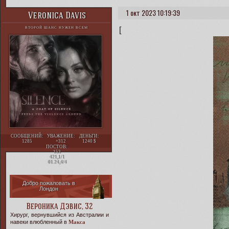
1 окт 2023 10:19:39
Veronica Davis
[
ВТОРОЙ ШАНС НУЖЕН ВСЕМ
СООБЩЕНИЙ:
УВАЖЕНИЕ:
ДЕНЬГИ:
1285
+312
1240
ПОСТОВ:
153
421,1/1
01.24,4/4
Добро пожаловать в
Лондон
Вероника Дэвис, 32
Хирург, вернувшийся из Австралии и
навеки влюбленный в
Макса