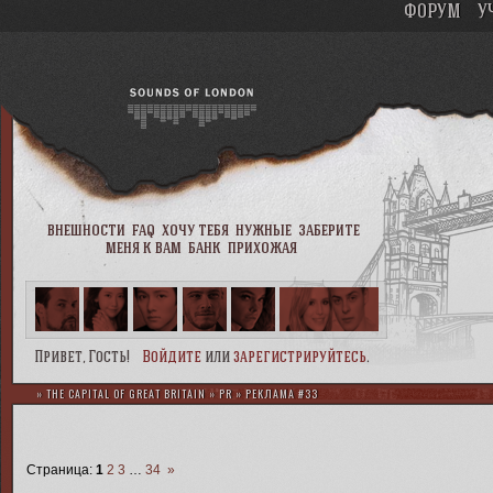
ФОРУМ
У
внешности
faq
хочу тебя
нужные
заберите
меня к вам
банк
прихожая
Привет, Гость!
Войдите
или
зарегистрируйтесь
.
»
THE CAPITAL OF GREAT BRITAIN
»
PR
»
РЕКЛАМА #33
Страница:
1
2
3
…
34
»