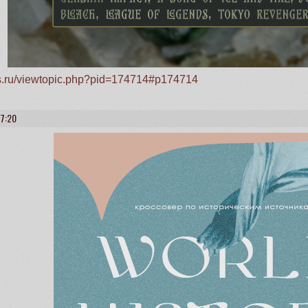
ss.ru/viewtopic.php?pid=174714#p174714
57:20