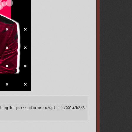
[img]https://upforme.ru/uploads/001a/b2/2a/9/133895.png[/img][/u