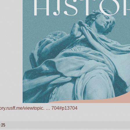
story.rusff.me/viewtopic. … 704#p13704
1:25