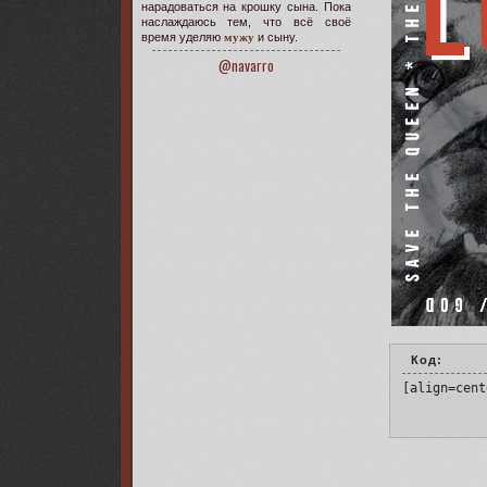
нарадоваться на крошку сына. Пока
наслаждаюсь тем, что всё своё
время уделяю
мужу
и сыну.
@navarro
Код:
[align=cent