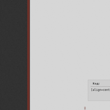
Код:
[align=cent
0