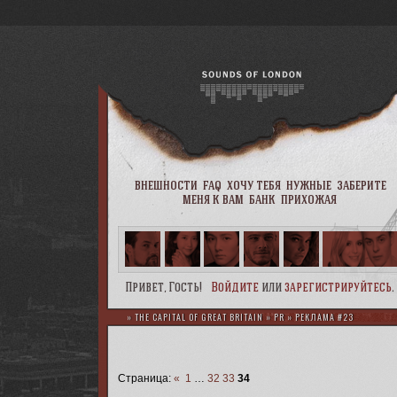
внешности
faq
хочу тебя
нужные
заберите
меня к вам
банк
прихожая
Привет, Гость!
Войдите
или
зарегистрируйтесь
.
»
THE CAPITAL OF GREAT BRITAIN
»
PR
»
РЕКЛАМА #23
Страница:
«
1
…
32
33
34