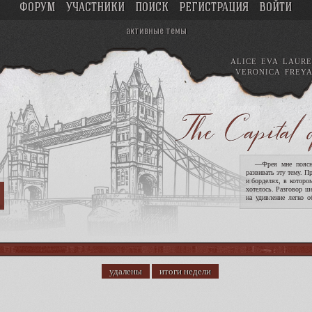
ФОРУМ
УЧАСТНИКИ
ПОИСК
РЕГИСТРАЦИЯ
ВОЙТИ
активные темы
ALICE
EVA
LAURE
VERONICA
FREY
—Фрея мне поясни
развивать эту тему. П
и борделях, в которо
хотелось. Разговор ш
на удивление легко о
опасность девушек. !
удалены
итоги недели