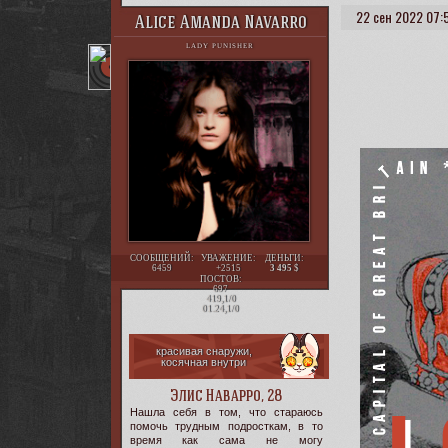
22 сен 2022 07:
Alice Amanda Navarro
LADY PUNISHER
СООБЩЕНИЙ:
УВАЖЕНИЕ:
ДЕНЬГИ:
6459
+2515
3 495
ПОСТОВ:
697
419,1/0
01.24,1/0
красивая снаружи,
косячная внутри
Элис Наварро, 28
Нашла себя в том, что стараюсь
помочь трудным подросткам, в то
время как сама не могу