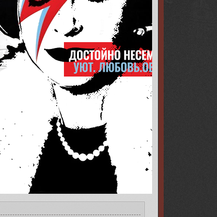
s/001a/b2/2a/9/316875.png[/img][/url][/align]