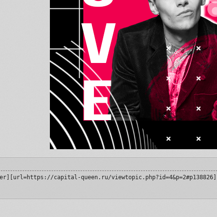
er][url=https://capital-queen.ru/viewtopic.php?id=4&p=2#p138826]