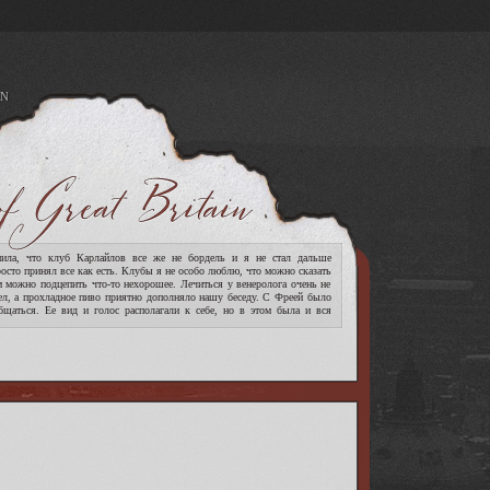
N
A
ла, что клуб Карлайлов все же не бордель и я не стал дальше
росто принял все как есть. Клубы я не особо люблю, что можно сказать
м можно подцепить что-то нехорошее. Лечиться у венеролога очень не
ел, а прохладное пиво приятно дополняло нашу беседу. С Фреей было
бщаться. Ее вид и голос располагали к себе, но в этом была и вся
[читать дальше]