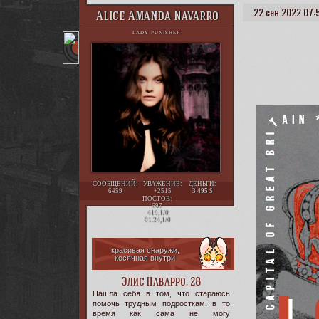
22 сен 2022 07:
Alice Amanda Navarro
LADY PUNISHER
СООБЩЕНИЙ:
УВАЖЕНИЕ:
ДЕНЬГИ:
6459
+2515
3 495
ПОСТОВ:
697
419,1/0
01.24,1/0
красивая снаружи,
косячная внутри
Элис Наварро, 28
Нашла себя в том, что стараюсь
помочь трудным подросткам, в то
время как сама не могу