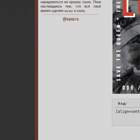
нарадоваться на крошку сына. Пока
наслаждаюсь тем, что всё своё
время уделяю
мужу
и сыну.
@navarro
Код:
[align=cent