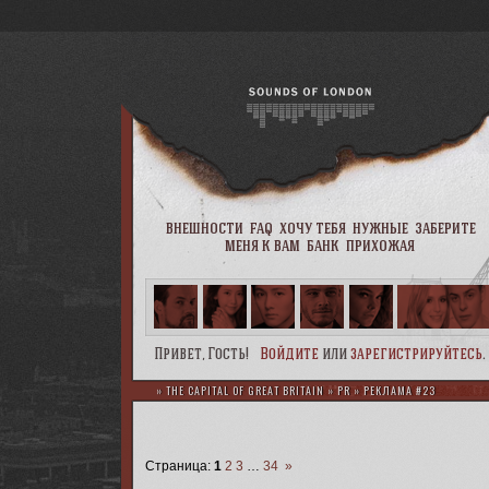
внешности
faq
хочу тебя
нужные
заберите
меня к вам
банк
прихожая
Привет, Гость!
Войдите
или
зарегистрируйтесь
.
»
THE CAPITAL OF GREAT BRITAIN
»
PR
»
РЕКЛАМА #23
Страница:
1
2
3
…
34
»