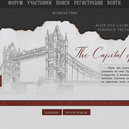
ФОРУМ
УЧАСТНИКИ
ПОИСК
РЕГИСТРАЦИЯ
ВОЙТИ
активные темы
ALICE
EVA
LAURE
VERONICA
FREY
—Фрея мне поясни
развивать эту тему. П
и борделях, в которо
хотелось. Разговор ш
на удивление легко о
опасность девушек. !
удалены
итоги недели