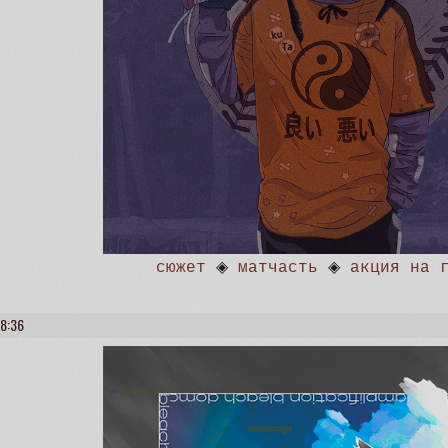
сюжет
◈
матчасть
◈
акция на 
38:36