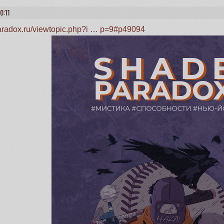
0:11
paradox.ru/viewtopic.php?i … p=9#p49094