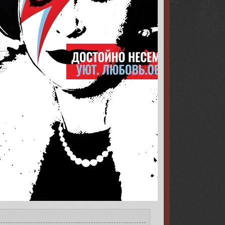
s/001a/b2/2a/9/316875.png[/img][/url][/align]