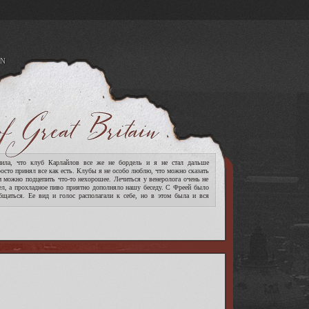
N
A
ла, что клуб Карлайлов все же не бордель и я не стал дальше
росто принял все как есть. Клубы я не особо люблю, что можно сказать
м можно подцепить что-то нехорошее. Лечиться у венеролога очень не
ел, а прохладное пиво приятно дополняло нашу беседу. С Фреей было
бщаться. Ее вид и голос располагали к себе, но в этом была и вся
[читать дальше]