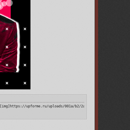
[img]https://upforme.ru/uploads/001a/b2/2a/9/133895.png[/img][/u