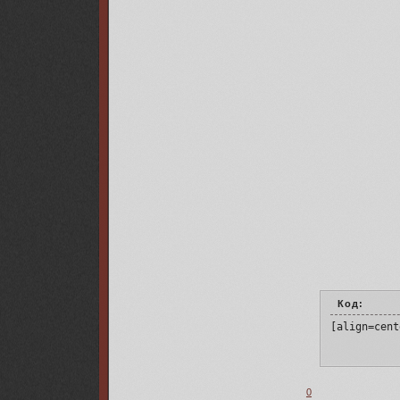
Код:
[align=cent
0