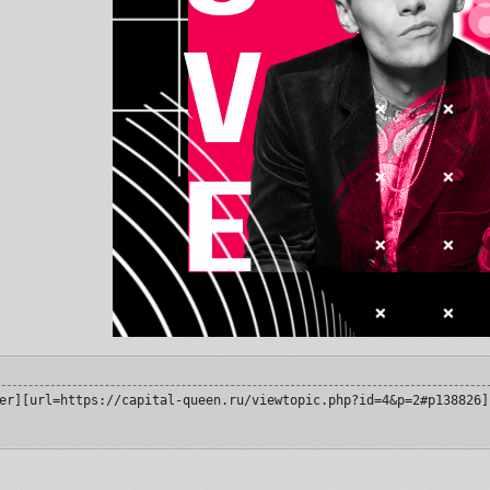
er][url=https://capital-queen.ru/viewtopic.php?id=4&p=2#p138826]