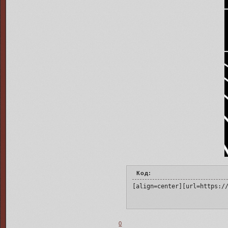
Код:
[align=center][url=https:/
0