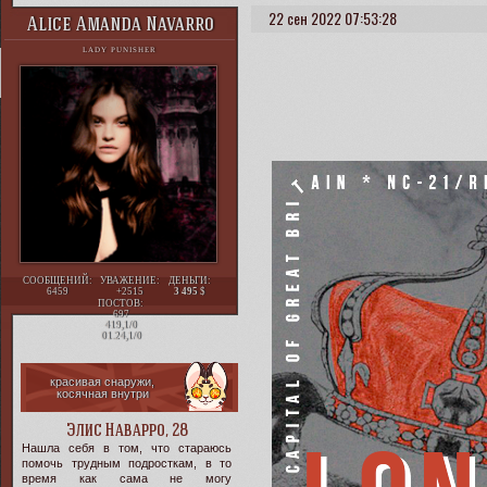
22 сен 2022 07:53:28
Alice Amanda Navarro
LADY PUNISHER
СООБЩЕНИЙ:
УВАЖЕНИЕ:
ДЕНЬГИ:
6459
+2515
3 495
ПОСТОВ:
697
419,1/0
01.24,1/0
красивая снаружи,
косячная внутри
Элис Наварро, 28
Нашла себя в том, что стараюсь
помочь трудным подросткам, в то
время как сама не могу