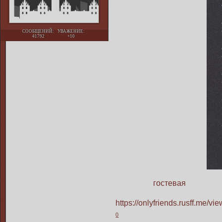
СООБЩЕНИЙ:
УВАЖЕНИЕ:
41792
+10
гостевая
https://onlyfriends.rusff.me/
0