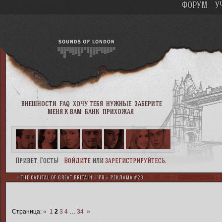
ФОРУМ
У
внешности
faq
хочу тебя
нужные
заберите
меня к вам
банк
прихожая
Привет, Гость!
Войдите
или
зарегистрируйтесь
.
»
THE CAPITAL OF GREAT BRITAIN
»
PR
»
РЕКЛАМА #23
Страница:
«
1
2
3
4
…
34
»