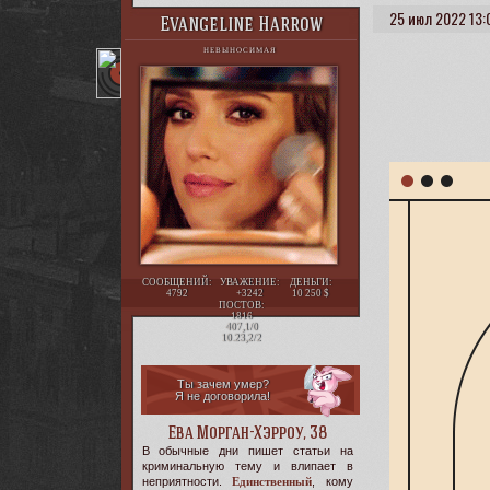
25 июл 2022 13:
Evangeline Harrow
НЕВЫНОСИМАЯ
СООБЩЕНИЙ:
УВАЖЕНИЕ:
ДЕНЬГИ:
4792
+3242
10 250
ПОСТОВ:
1816
407,1/0
10.23,2/2
Ты зачем умер?
Я не договорила!
Ева Морган-Хэрроу, 38
В обычные дни пишет статьи на
криминальную тему и влипает в
неприятности.
Единственный
, кому