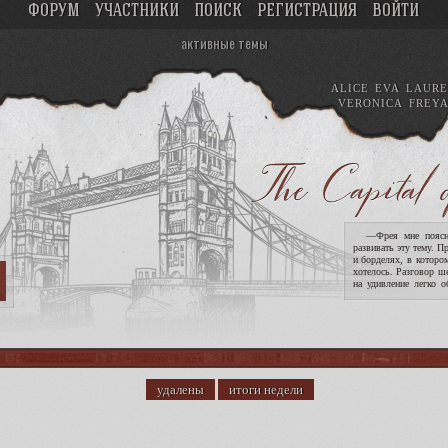
ФОРУМ
УЧАСТНИКИ
ПОИСК
РЕГИСТРАЦИЯ
ВОЙТИ
активные темы
ALICE
EVA
LAURE
VERONICA
FREY
—Фрея мне поясни
развивать эту тему. П
и борделях, в которо
хотелось. Разговор ш
на удивление легко о
опасность девушек. !
удалены
итоги недели