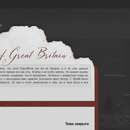
N
A
ла, что клуб Карлайлов все же не бордель и я не стал дальше
росто принял все как есть. Клубы я не особо люблю, что можно сказать
м можно подцепить что-то нехорошее. Лечиться у венеролога очень не
ел, а прохладное пиво приятно дополняло нашу беседу. С Фреей было
бщаться. Ее вид и голос располагали к себе, но в этом была и вся
[читать дальше]
Тема закрыта