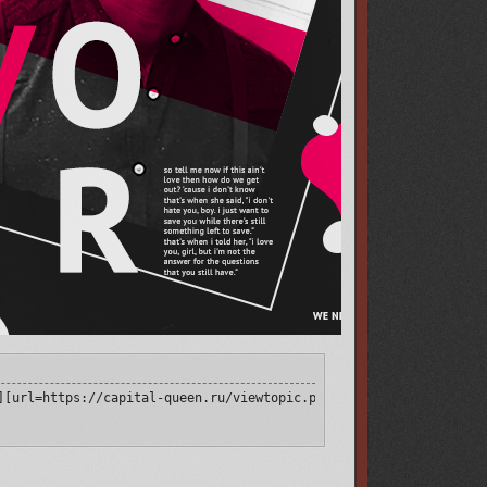
[img]https://upforme.ru/uploads/001a/b2/2a/9/133895.png[/img][/u
][url=https://capital-queen.ru/viewtopic.php?id=4#p111250][img]h