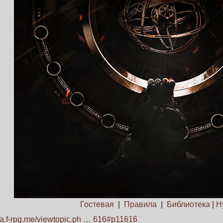
Гостевая
|
Правила
|
Библиотека
|
Н
rna.f-rpg.me/viewtopic.ph … 616#p11616