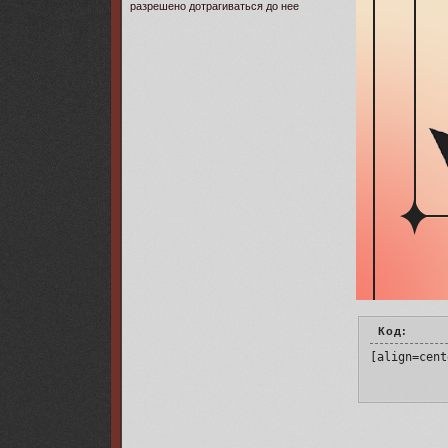
разрешено дотрагиваться до нее
Код:
[align=cent