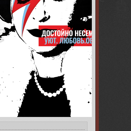
8l.png[/img][/url][/align]