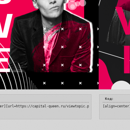
Код:
er][url=https://capital-queen.ru/viewtopic.php?id=4&p=2#p138826]
[align=center