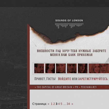
внешности
faq
хочу тебя
нужные
заберите
меня к вам
банк
прихожая
Привет, Гость!
Войдите
или
зарегистрируйтесь
.
»
THE CAPITAL OF GREAT BRITAIN
»
PR
»
РЕКЛАМА #21
Страница:
«
1
2
3
4
5
…
34
»