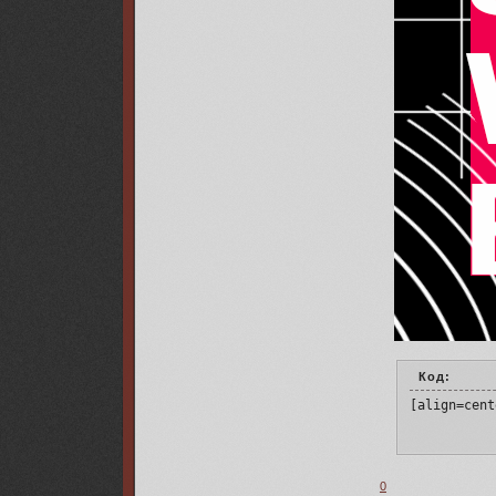
Код:
[align=cent
0