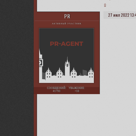
0
27 июл 2022 13:
PR
АКТИВНЫЙ УЧАСТНИК
СООБЩЕНИЙ:
УВАЖЕНИЕ:
41793
+10