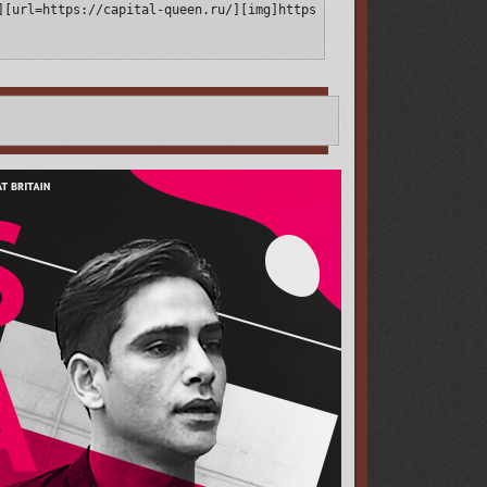
][url=https://capital-queen.ru/][img]https://upforme.ru/uploads/