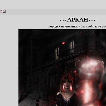
44:31
АРКАН
• • •
• • •
городская мистика • разнообразие ра