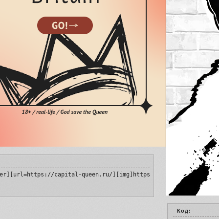
er][url=https://capital-queen.ru/][img]https://i.imgur.com/hRJlu
Код: