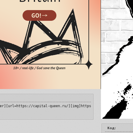
er][url=https://capital-queen.ru/][img]https://i.imgur.com/hRJlu
Код: