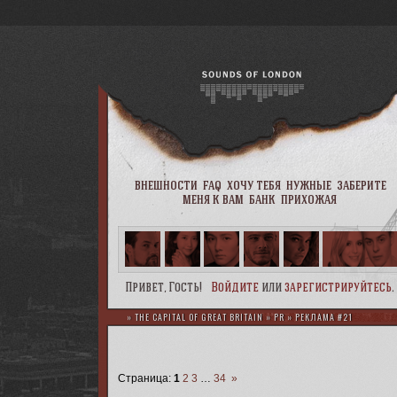
внешности
faq
хочу тебя
нужные
заберите
меня к вам
банк
прихожая
Привет, Гость!
Войдите
или
зарегистрируйтесь
.
»
THE CAPITAL OF GREAT BRITAIN
»
PR
»
РЕКЛАМА #21
Страница:
1
2
3
…
34
»