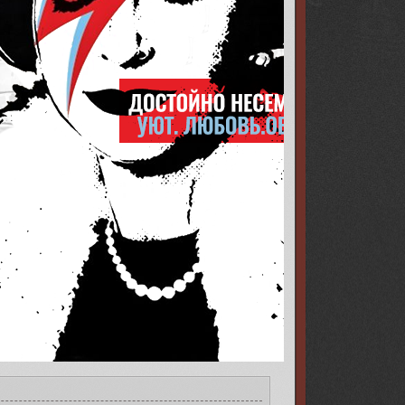
8l.png[/img][/url][/align]