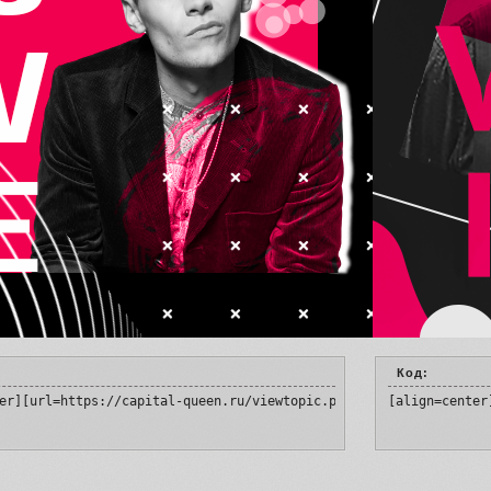
Код:
er][url=https://capital-queen.ru/viewtopic.php?id=4&p=2#p138826]
[align=center