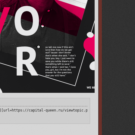
[img]https://upforme.ru/uploads/001a/b2/2a/9/133895.png[/img][/u
][url=https://capital-queen.ru/viewtopic.php?id=4#p111250][img]h