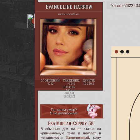
25 июл 2022 13:
Evangeline Harrow
НЕВЫНОСИМАЯ
СООБЩЕНИЙ:
УВАЖЕНИЕ:
ДЕНЬГИ:
4792
+3242
10 250
ПОСТОВ:
1816
407,1/0
10.23,2/2
Ты зачем умер?
Я не договорила!
Ева Морган-Хэрроу, 38
В обычные дни пишет статьи на
криминальную тему и влипает в
неприятности.
Единственный
, кому