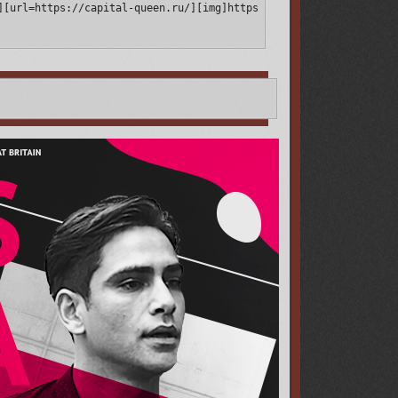
][url=https://capital-queen.ru/][img]https://upforme.ru/uploads/