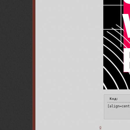
Код:
[align=cent
0