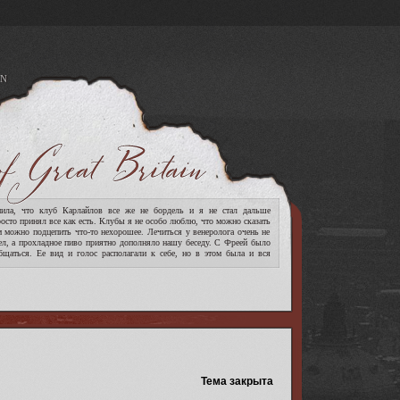
N
A
ла, что клуб Карлайлов все же не бордель и я не стал дальше
росто принял все как есть. Клубы я не особо люблю, что можно сказать
м можно подцепить что-то нехорошее. Лечиться у венеролога очень не
ел, а прохладное пиво приятно дополняло нашу беседу. С Фреей было
бщаться. Ее вид и голос располагали к себе, но в этом была и вся
[читать дальше]
Тема закрыта