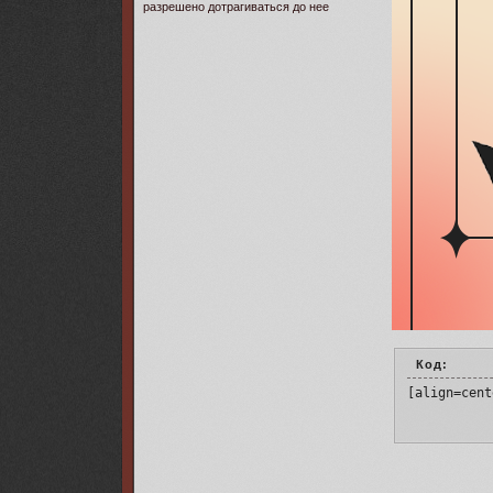
разрешено дотрагиваться до нее
Код:
[align=cent