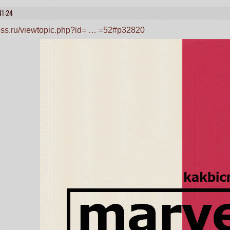
41:24
ross.ru/viewtopic.php?id= … =52#p32820