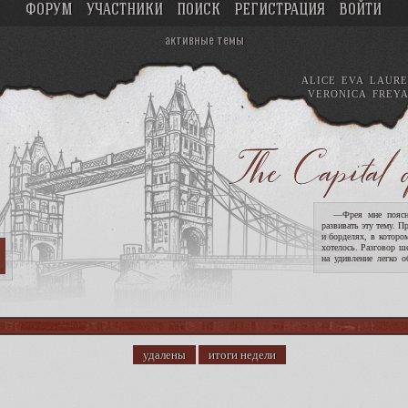
ФОРУМ
УЧАСТНИКИ
ПОИСК
РЕГИСТРАЦИЯ
ВОЙТИ
активные темы
ALICE
EVA
LAURE
VERONICA
FREY
—Фрея мне поясни
развивать эту тему. П
и борделях, в которо
хотелось. Разговор ш
на удивление легко о
опасность девушек. !
удалены
итоги недели