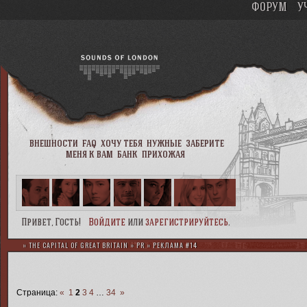
ФОРУМ
У
внешности
faq
хочу тебя
нужные
заберите
меня к вам
банк
прихожая
Привет, Гость!
Войдите
или
зарегистрируйтесь
.
»
THE CAPITAL OF GREAT BRITAIN
»
PR
»
РЕКЛАМА #14
Страница:
«
1
2
3
4
…
34
»