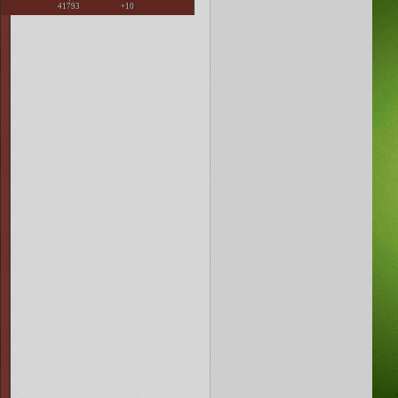
41793
+10