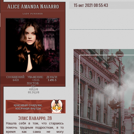
15 окт 2021 08:55:43
Alice Amanda Navarro
LADY PUNISHER
СООБЩЕНИЙ:
УВАЖЕНИЕ:
ДЕНЬГИ:
6459
+2515
3 495
ПОСТОВ:
697
419,1/0
01.24,1/0
красивая снаружи,
косячная внутри
Элис Наварро, 28
Нашла себя в том, что стараюсь
помочь трудным подросткам, в то
время как сама не могу