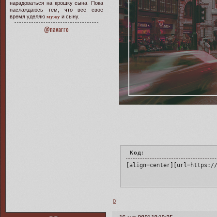
нарадоваться на крошку сына. Пока
наслаждаюсь тем, что всё своё
время уделяю
мужу
и сыну.
@navarro
Код:
[align=center][url=https:/
0