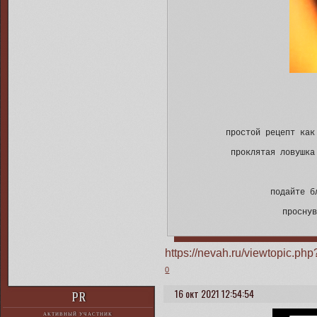
простой рецепт как
проклятая ловушка
подайте б
просну
https://nevah.ru/viewtopic.p
0
16 окт 2021 12:54:54
PR
АКТИВНЫЙ УЧАСТНИК