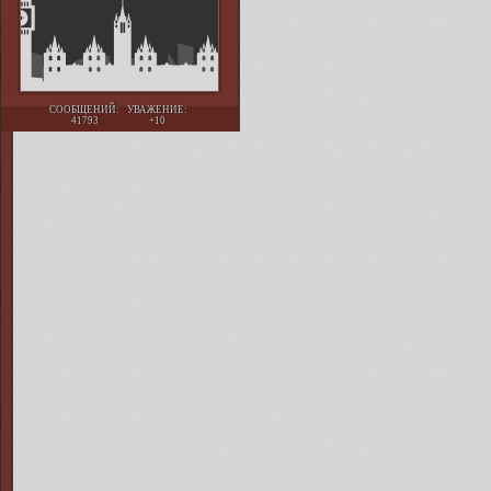
СООБЩЕНИЙ:
УВАЖЕНИЕ:
41793
+10