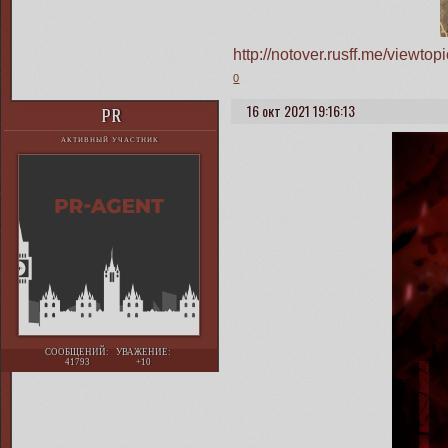
http://notover.rusff.me/view
0
16 окт 2021 19:16:13
PR
АКТИВНЫЙ УЧАСТНИК
СООБЩЕНИЙ:
УВАЖЕНИЕ:
41793
+10