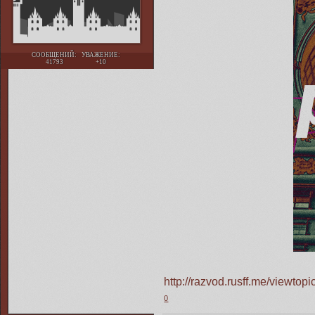
СООБЩЕНИЙ:
УВАЖЕНИЕ:
41793
+10
http://razvod.rusff.me/viewt
0