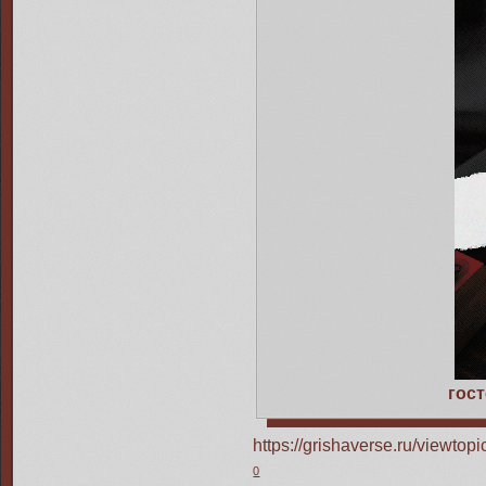
гос
https://grishaverse.ru/viewt
0