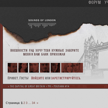
ФОРУМ
У
внешности
faq
хочу тебя
нужные
заберите
меня к вам
банк
прихожая
Привет, Гость!
Войдите
или
зарегистрируйтесь
.
»
THE CAPITAL OF GREAT BRITAIN
»
PR
»
РЕКЛАМА #14
Страница:
1
2
3
…
34
»