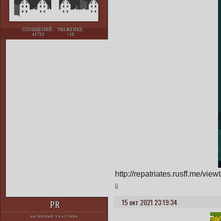
СООБЩЕНИЙ:
УВАЖЕНИЕ:
41793
+10
http://repatriates.rusff.me/
0
15 окт 2021 23:19:34
PR
АКТИВНЫЙ УЧАСТНИК