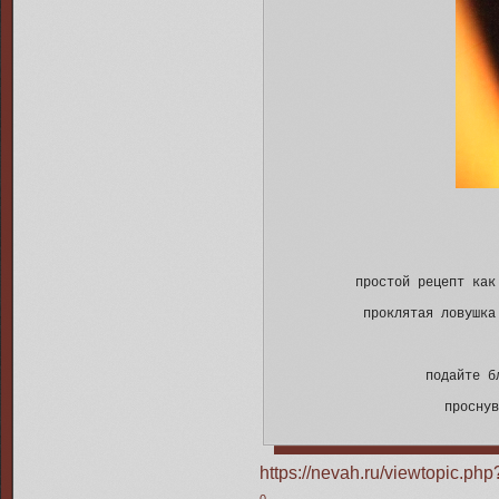
простой рецепт как
проклятая ловушка
подайте б
просну
https://nevah.ru/viewtopic.p
0