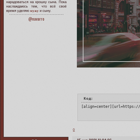
нарадоваться на крошку сына. Пока
наслаждаюсь тем, что всё своё
время уделяю
мужу
и сыну.
@navarro
Код:
[align=center][url=https:/
0