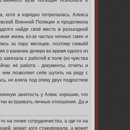
ственного вуза посещая психолога и
а, хотя и изрядно потрепалась. Алекса
евской Военной Полиции и продолжила
надолго найдя своё место в разъездной
ная жизнь из-за частых ночных смен и
ись за пару месяцев, поэтому семьёй
ия о ранении дочери во время одного из
 завязала с работой в поле (из чувства
йчас её работа - документы, отчеты и
о чем позволяет себе шутить на ряду с
сь, но взяла под опеку двух подростков
оянную занятость у Алекс хорошие, что
тки встраивать личные отношения. Да и
о на почве сотрудничества, а где-то на
вшей, может кого стажировала, а может