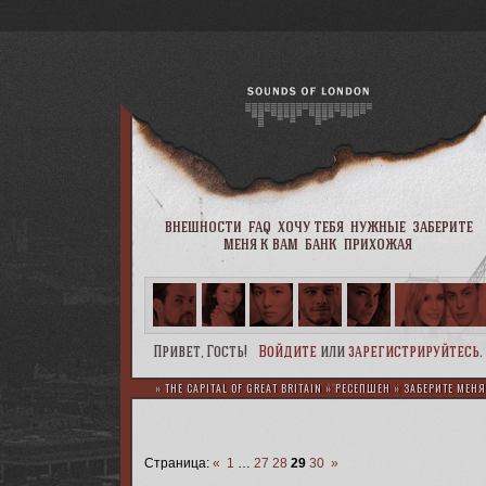
внешности
faq
хочу тебя
нужные
заберите
меня к вам
банк
прихожая
Привет, Гость!
Войдите
или
зарегистрируйтесь
.
»
THE CAPITAL OF GREAT BRITAIN
»
РЕСЕПШЕН
»
ЗАБЕРИТЕ МЕНЯ
Страница:
«
1
…
27
28
29
30
»