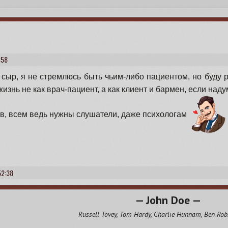
er][font=PT Sans][size=16][b]— ПОЗНАКОМИМСЯ ПОБЛИЖЕ —[/b][/size]
 что вы хотите рассказать про персонажа и все ваши идеи, чего хо
:58
 сыр, я не стремлюсь быть чьим-либо пациентом, но буду 
жизнь не как врач-пациент, а как клиент и бармен, если наду
ов, всем ведь нужны слушатели, даже психологам
52:38
— John Doe —
Russell Tovey, Tom Hardy, Charlie Hunnam, Ben Rob