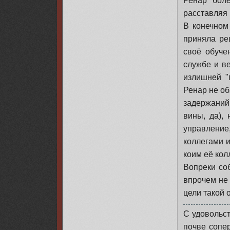
Ренар бол
расставляя
В конечном 
приняла ре
своё обуче
службе и в
излишней "
Ренар не об
задержаний 
вины, да),
управление
коллегами и
коим её кол
Вопреки со
впрочем не
цели такой 
С удовольст
почве сопе