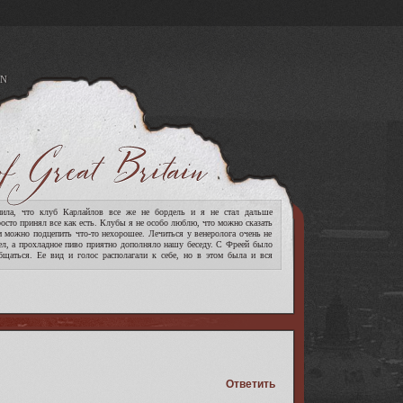
N
A
ла, что клуб Карлайлов все же не бордель и я не стал дальше
росто принял все как есть. Клубы я не особо люблю, что можно сказать
м можно подцепить что-то нехорошее. Лечиться у венеролога очень не
ел, а прохладное пиво приятно дополняло нашу беседу. С Фреей было
бщаться. Ее вид и голос располагали к себе, но в этом была и вся
[читать дальше]
Ответить