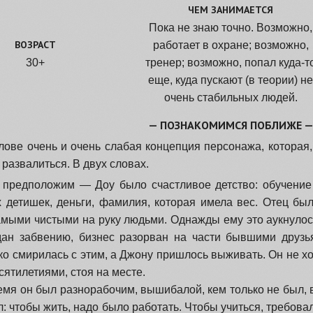
ЧЕМ ЗАНИМАЕТСЯ
Пока не знаю точно. Возможно,
ВОЗРАСТ
работает в охране; возможно,
30+
тренер; возможно, попал куда-т
еще, куда пускают (в теории) н
очень стабильных людей.
— ПОЗНАКОМИМСЯ ПОБЛИЖЕ 
лове очень и очень слабая концепция персонажа, которая,
 развалиться. В двух словах.
предположим — Доу было счастливое детство: обучение 
х детишек, деньги, фамилия, которая имела вес. Отец б
амыми чистыми на руку людьми. Однажды ему это аукнулось
дан забвению, бизнес разорван на части бывшими друзь
ко смирилась с этим, а Джону пришлось выживать. Он не хо
есятилетиями, стоя на месте.
емя он был разнорабочим, вышибалой, кем только не был, 
л: чтобы жить, надо было работать. Чтобы учиться, требов