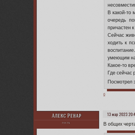
несовмести
В какой-то 
очередь по
причастен к
Сейчас живё
ходить к пс
воспитание
умеющим на
Какое-то вр
Где сейчас 
Посмотрел з
0
13 мар 2023 20:
Алекс Ренар
В общих черта
ГОСТЬ