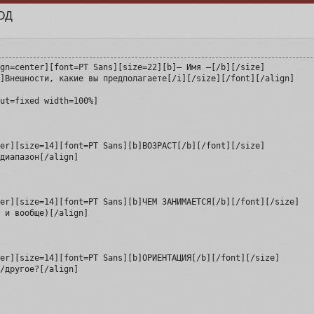
ОД
gn=center][font=PT Sans][size=22][b]— Имя —[/b][/size]

]Внешности, какие вы предполагаете[/i][/size][/font][/align]

ut=fixed width=100%]

er][size=14][font=PT Sans][b]ВОЗРАСТ[/b][/font][/size]

диапазон[/align]

er][size=14][font=PT Sans][b]ЧЕМ ЗАНИМАЕТСЯ[/b][/font][/size]

 и вообще)[/align]

er][size=14][font=PT Sans][b]ОРИЕНТАЦИЯ[/b][/font][/size]

/другое?[/align]
