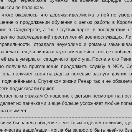
ее года перебирала бумажки на военной кафедре соб
 мысли по полочкам.
итоге оказалось, что девочка-идеалистка в ней не умерл
шение о продолжении обучения с целью работы в Корол
ние в Сандхерсте, а т.ж. Саутвик-парке, в последствии 
едению расследований преступлений военнослужащих. Лич
правильности" страдала неумолимо и романы заканчивал
завелась, ещё и лишилась уже имевшейся - после сообщен
её мать умерла от сердечного приступа. После этого Ренар
 но получила приглашение продолжить службу в NCA. Се
, она получает свои наград за полевые заслуги других, 
 подчинёнными. Спутником жизни Ренар так и не обзавела
леги подыскивали приют.
бственным страхам Отношение с детьми несмотря на пост
 делает их паиньками и ещё больше усложняет любые попы
она не имеет.
вием бы завела общение с местным отделом полиции, где-т
рничества ваши/наши, могла бы запросто быть чьей-то бы