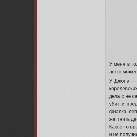
У меня в го
легко может
У Джона — 
королевски
дела с не с
убит и пре
фиалка, лег
же: гнить д
Какое-то вр
и не получи