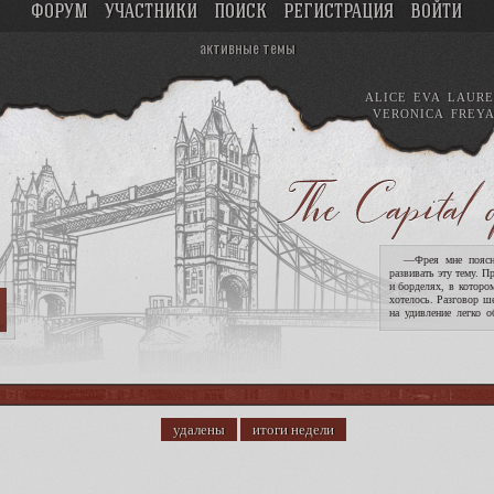
ФОРУМ
УЧАСТНИКИ
ПОИСК
РЕГИСТРАЦИЯ
ВОЙТИ
активные темы
ALICE
EVA
LAURE
VERONICA
FREY
—Фрея мне поясни
развивать эту тему. П
и борделях, в которо
хотелось. Разговор ш
на удивление легко о
опасность девушек. !
удалены
итоги недели