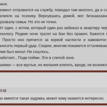
мые.
момент отправился на службу, повидал там многого, да и с
влияло на психику. Вернувшись домой, мог безнаказан
 развалу семьи. Но это не точно.
т один, с котом, который один раз забежал в квартиру чер
ихологу. Редкие ночи тратит на бои без правил. Кажется
. Просто оно прячется за коркой наглости и хамовитос
носить первый удар. Скорее, многим покажется отталкив
емя был женат. Не сошлось.
работает... Поди пойми. Это в слепой зоне.
аявки — все крутые, но желания влететь, вроде, не возникл
45:58
х имеется такая задумка, может кому окажется интересно.