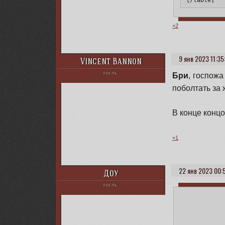
[/table]

[align=cent
Здесь все,
+2
9 янв 2023 11:35
Vincent Bannon
Бри
, госпожа
ГОСТЬ
поболтать за 
В конце конц
+1
22 янв 2023 00:
Доу
ГОСТЬ