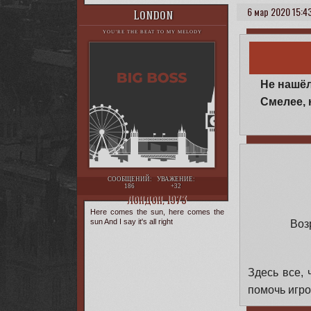
6 мар 2020 15:43
London
YOU’RE THE BEAT TO MY MELODY
Не нашёл
Смелее, 
СООБЩЕНИЙ:
УВАЖЕНИЕ:
186
+32
Лондон, 1973
Here comes the sun, here comes the
sun And I say it's all right
Воз
Здесь все, 
помочь игро