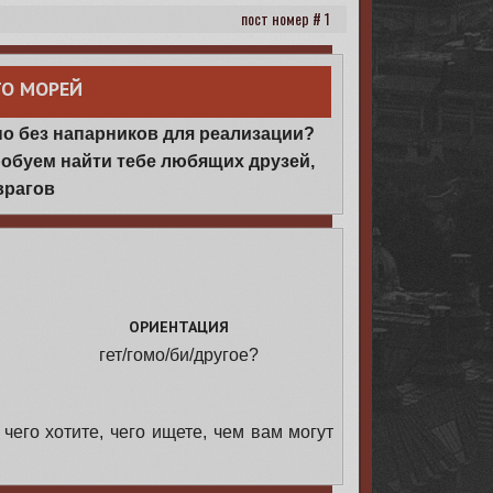
1
ТО МОРЕЙ
но без напарников для реализации?
робуем найти тебе любящих друзей,
врагов
ОРИЕНТАЦИЯ
гет/гомо/би/другое?
—
чего хотите, чего ищете, чем вам могут