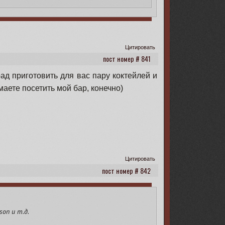
[/font][/align]

тите, чего ищете, чем вам могут помочь игроки и что могут предло
Цитировать
841
рад приготовить для вас пару коктейлей и
маете посетить мой бар, конечно)
Цитировать
842
son и т.д.