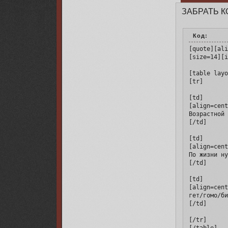
ЗАБРАТЬ К
Код:
[quote][ali
[size=14][i
[table layo
[tr]

[td]

[align=cent
Возрастной 
[/td]

[td]

[align=cent
По жизни ну
[/td]

[td]

[align=cent
гет/гомо/би
[/td]

[/tr]
