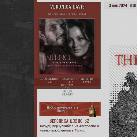
3 янв 2024 18:01
Veronica Davis
ВТОРОЙ ШАНС НУЖЕН ВСЕМ
СООБЩЕНИЙ:
УВАЖЕНИЕ:
ДЕНЬГИ:
1285
+312
1240
ПОСТОВ:
153
421,1/1
01.24,4/4
Добро пожаловать в
Лондон
Вероника Дэвис, 32
Хирург, вернувшийся из Австралии и
навеки влюбленный в
Макса