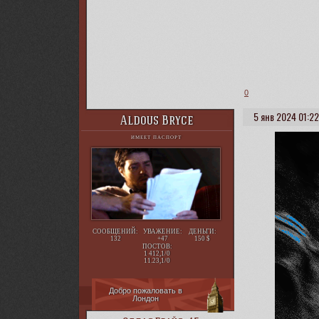
0
5 янв 2024 01:22
Aldous Bryce
ИМЕЕТ ПАСПОРТ
СООБЩЕНИЙ:
УВАЖЕНИЕ:
ДЕНЬГИ:
132
+47
150
ПОСТОВ:
1 412,1/0
11.23,1/0
Добро пожаловать в
Лондон