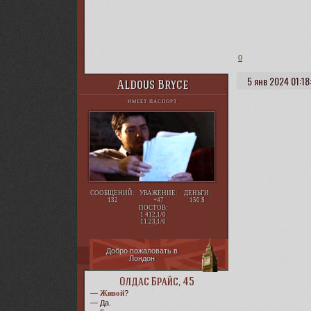
0
5 янв 2024 01:18
Aldous Bryce
ИМЕЕТ ПАСПОРТ
СООБЩЕНИЙ:
УВАЖЕНИЕ:
ДЕНЬГИ:
132
+47
150
ПОСТОВ:
1 412,1/0
11.23,1/0
Добро пожаловать в
Лондон
Олдас Брайс, 45
—
Живой
?
— Да.