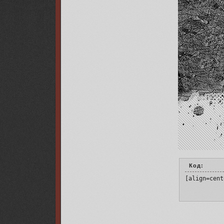
Код:
[align=cent