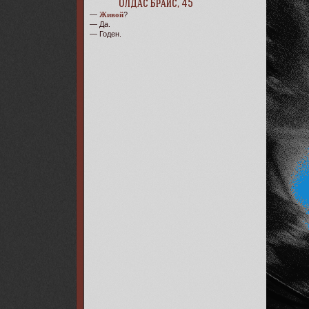
Олдас Брайс, 45
—
Живой
?
— Да.
— Годен.