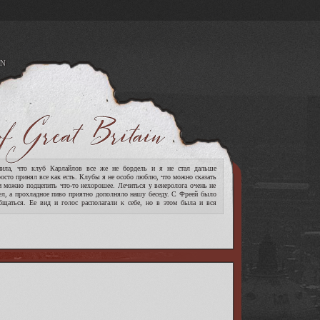
N
A
ла, что клуб Карлайлов все же не бордель и я не стал дальше
росто принял все как есть. Клубы я не особо люблю, что можно сказать
м можно подцепить что-то нехорошее. Лечиться у венеролога очень не
ел, а прохладное пиво приятно дополняло нашу беседу. С Фреей было
бщаться. Ее вид и голос располагали к себе, но в этом была и вся
[читать дальше]