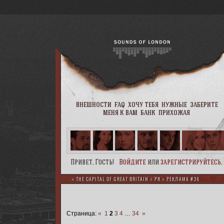
внешности
faq
хочу тебя
нужные
заберите
меня к вам
банк
прихожая
Привет, Гость!
Войдите
или
зарегистрируйтесь
.
»
THE CAPITAL OF GREAT BRITAIN
»
PR
»
РЕКЛАМА #36
Страница:
«
1
2
3
4
…
34
»