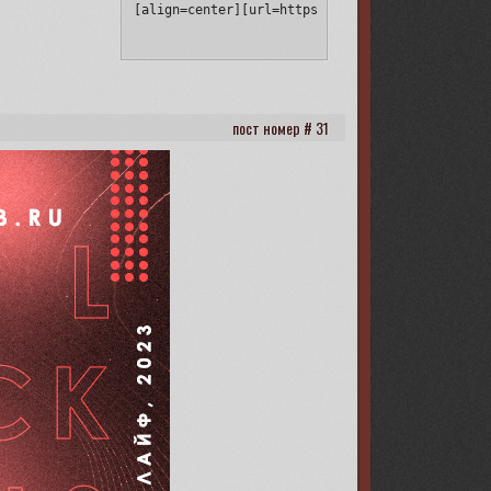
[align=center][url=https://capital-queen.ru/][
31