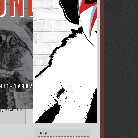
0B.png[/img][/url][/align]
][url=https://capital-queen.ru/][img]https://upforme.ru/uploads/
][img]https://i.imgur.com/OeOFBP3.jpg[/img][/url][/align]
Код: