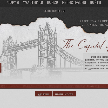
ФОРУМ
УЧАСТНИКИ
ПОИСК
РЕГИСТРАЦИЯ
ВОЙТИ
активные темы
ALICE
EVA
LAURE
VERONICA
FREY
—Фрея мне поясни
развивать эту тему. П
и борделях, в которо
хотелось. Разговор ш
на удивление легко о
опасность девушек. !
удалены
итоги недели