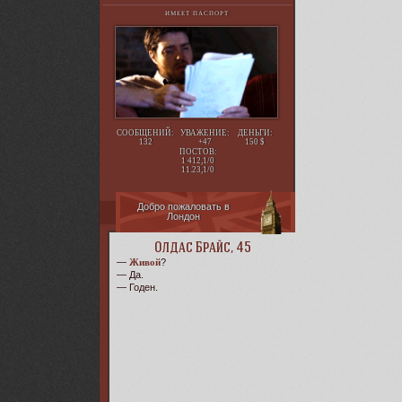
ИМЕЕТ ПАСПОРТ
СООБЩЕНИЙ:
УВАЖЕНИЕ:
ДЕНЬГИ:
132
+47
150
ПОСТОВ:
1 412,1/0
11.23,1/0
Добро пожаловать в
Лондон
Олдас Брайс, 45
—
Живой
?
— Да.
— Годен.