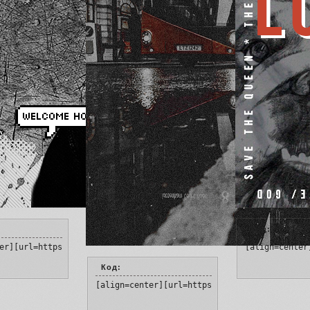
Код:
er][url=https://capital-queen.ru/][img]https://i.imgur.com/PtzxK
[align=center
Код:
[align=center][url=https://capital-queen.ru/