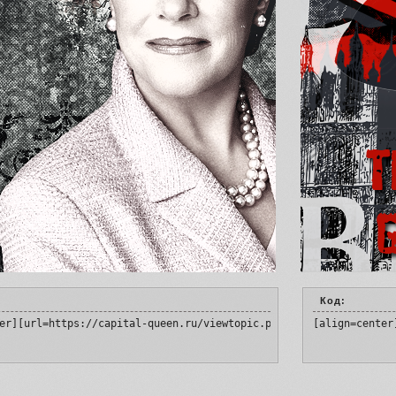
Код:
er][url=https://capital-queen.ru/viewtopic.php?id=4#p127203][img
[align=center