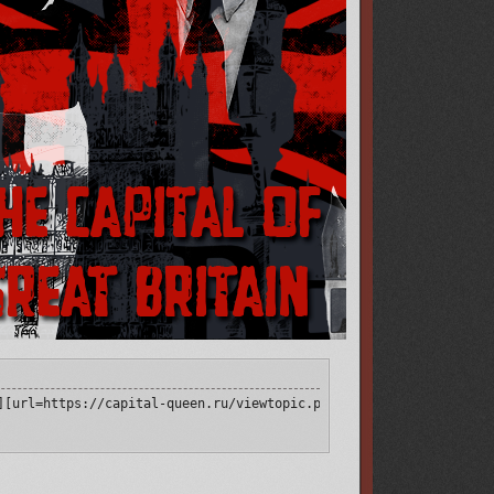
]https://i.imgur.com/3LQjNGA.png[/img][/url][/align]
][url=https://capital-queen.ru/viewtopic.php?id=4&p=2#p170622][i