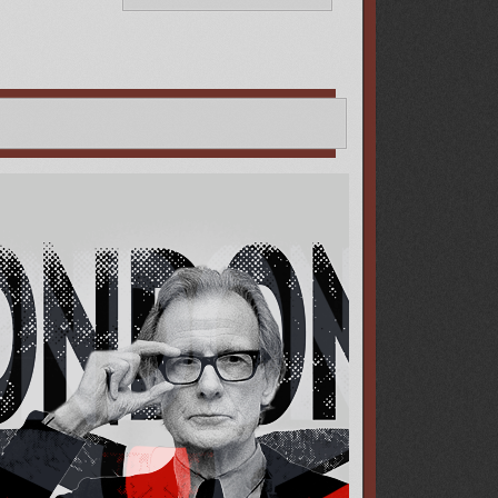
][img]https://upforme.ru/uploads/000b/09/4f/27523/650279.png[/im