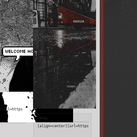
s/001a/b2/2a/9/316875.png[/img][/url][/align]
][url=https://capital-queen.ru/][img]https://i.imgur.com/PtzxK0B
Код:
[align=center][url=https://capital-queen.ru/][