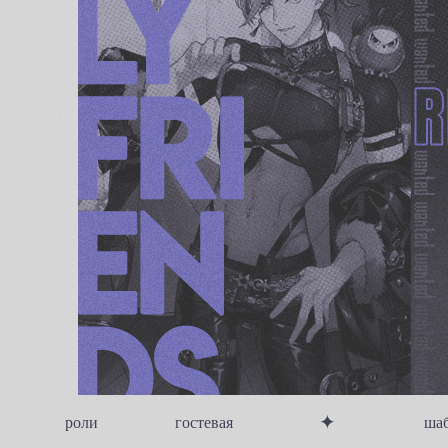
✦
роли
гостевая
ша