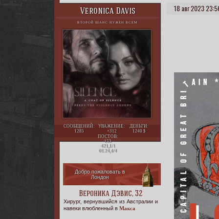
18 авг 2023 23:5
Veronica Davis
ВТОРОЙ ШАНС НУЖЕН ВСЕМ
СООБЩЕНИЙ:
УВАЖЕНИЕ:
ДЕНЬГИ:
1285
+312
1240
ПОСТОВ:
153
421,1/1
01.24,4/4
Добро пожаловать в
Лондон
Вероника Дэвис, 32
Хирург, вернувшийся из Австралии и
навеки влюбленный в
Макса