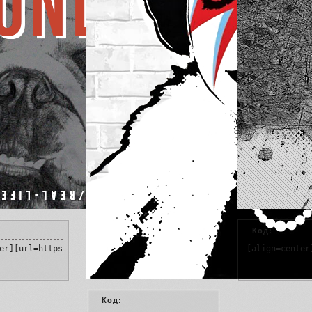
Код:
er][url=https://capital-queen.ru/][img]https://upforme.ru/upload
[align=center
Код: