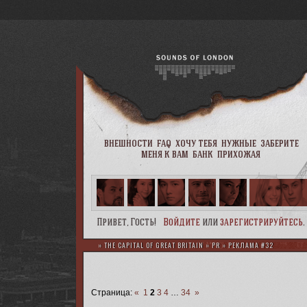
внешности
faq
хочу тебя
нужные
заберите
меня к вам
банк
прихожая
Привет, Гость!
Войдите
или
зарегистрируйтесь
.
»
THE CAPITAL OF GREAT BRITAIN
»
PR
»
РЕКЛАМА #32
Страница:
«
1
2
3
4
…
34
»