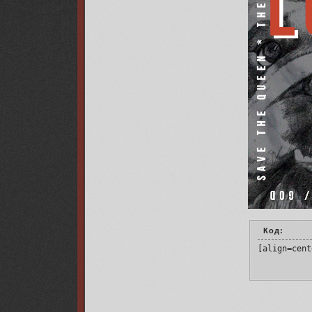
Код:
[align=cent