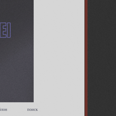
блон
поиск