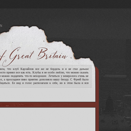
N
A
ла, что клуб Карлайлов все же не бордель и я не стал дальше
росто принял все как есть. Клубы я не особо люблю, что можно сказать
м можно подцепить что-то нехорошее. Лечиться у венеролога очень не
ел, а прохладное пиво приятно дополняло нашу беседу. С Фреей было
бщаться. Ее вид и голос располагали к себе, но в этом была и вся
[читать дальше]