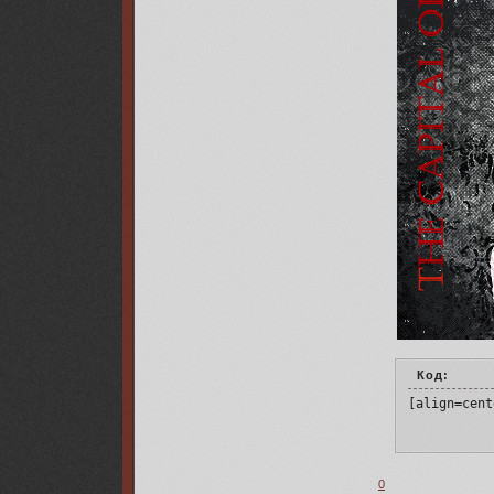
Код:
[align=cent
0