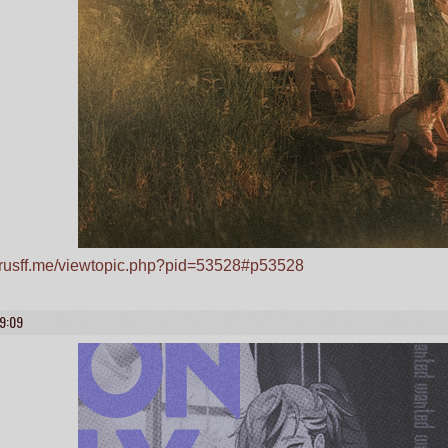
a.rusff.me/viewtopic.php?pid=53528#p53528
49:09