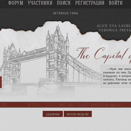
ФОРУМ
УЧАСТНИКИ
ПОИСК
РЕГИСТРАЦИЯ
ВОЙТИ
активные темы
ALICE
EVA
LAURE
VERONICA
FREY
—Фрея мне поясни
развивать эту тему. П
и борделях, в которо
хотелось. Разговор ш
на удивление легко о
опасность девушек. !
удалены
итоги недели