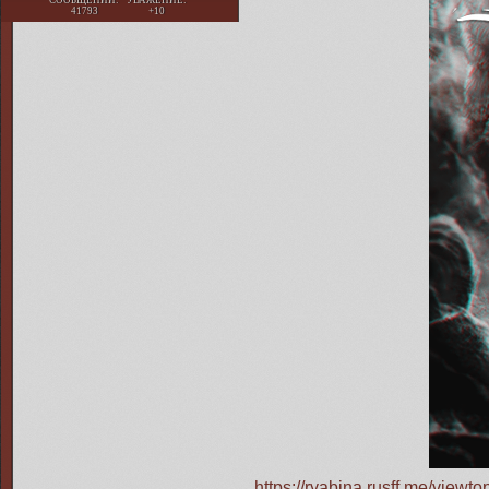
41793
+10
https://ryabina.rusff.me/vie