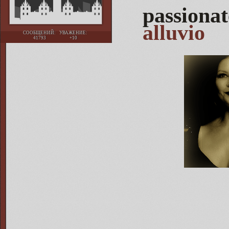
passio
alluvio
СООБЩЕНИЙ:
УВАЖЕНИЕ:
41793
+10