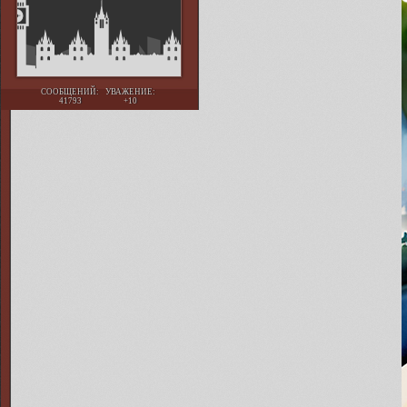
СООБЩЕНИЙ:
УВАЖЕНИЕ:
41793
+10