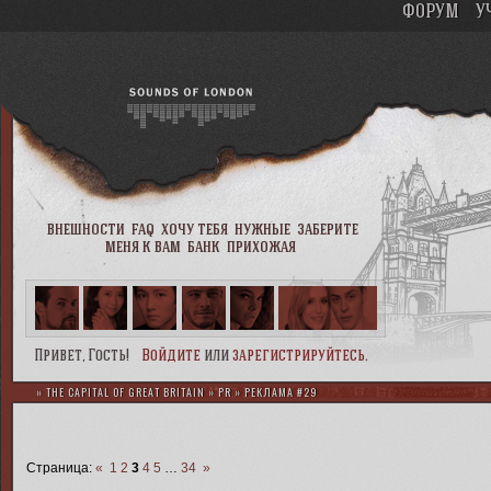
ФОРУМ
У
внешности
faq
хочу тебя
нужные
заберите
меня к вам
банк
прихожая
Привет, Гость!
Войдите
или
зарегистрируйтесь
.
»
THE CAPITAL OF GREAT BRITAIN
»
PR
»
РЕКЛАМА #29
Страница:
«
1
2
3
4
5
…
34
»