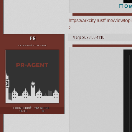
❒
О 
https://arkcity.rusff.me/view
0
4 апр 2023 06:41:10
PR
АКТИВНЫЙ УЧАСТНИК
СООБЩЕНИЙ:
УВАЖЕНИЕ:
41793
+10