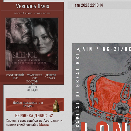
1 апр 2023 22:10:14
Veronica Davis
ВТОРОЙ ШАНС НУЖЕН ВСЕМ
СООБЩЕНИЙ:
УВАЖЕНИЕ:
ДЕНЬГИ:
1285
+312
1240
ПОСТОВ:
153
421,1/1
01.24,4/4
Добро пожаловать в
Лондон
Вероника Дэвис, 32
Хирург, вернувшийся из Австралии и
навеки влюбленный в
Макса