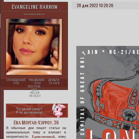
28 дек 2022 10:20:26
Evangeline Harrow
НЕВЫНОСИМАЯ
СООБЩЕНИЙ:
УВАЖЕНИЕ:
ДЕНЬГИ:
4792
+3242
10 250
ПОСТОВ:
1816
407,1/0
10.23,2/2
Ты зачем умер?
Я не договорила!
Ева Морган-Хэрроу, 38
В обычные дни пишет статьи на
криминальную тему и влипает в
неприятности.
Единственный
, кому