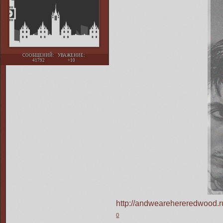
СООБЩЕНИЙ:
УВАЖЕНИЕ:
41792
+10
http://andwearehereredwood.
0