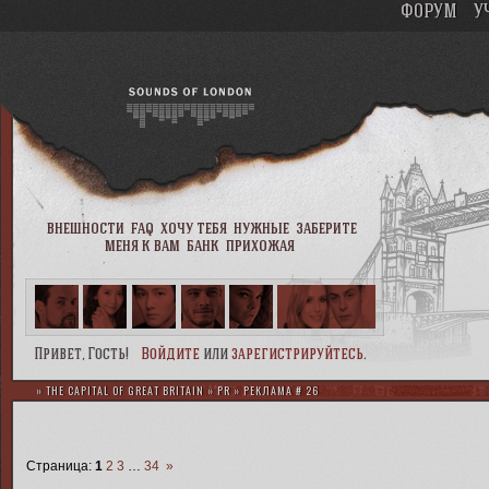
ФОРУМ
У
внешности
faq
хочу тебя
нужные
заберите
меня к вам
банк
прихожая
Привет, Гость!
Войдите
или
зарегистрируйтесь
.
»
THE CAPITAL OF GREAT BRITAIN
»
PR
»
РЕКЛАМА # 26
Страница:
1
2
3
…
34
»