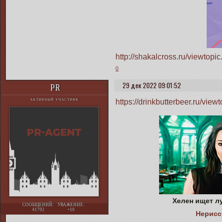
http://shakalcross.ru/viewto
0
29 дек 2022 09:01:52
PR
https://drinkbutterbeer.ru/vi
АКТИВНЫЙ УЧАСТНИК
Хелен ищет л
СООБЩЕНИЙ:
УВАЖЕНИЕ:
41792
+10
Нерисс