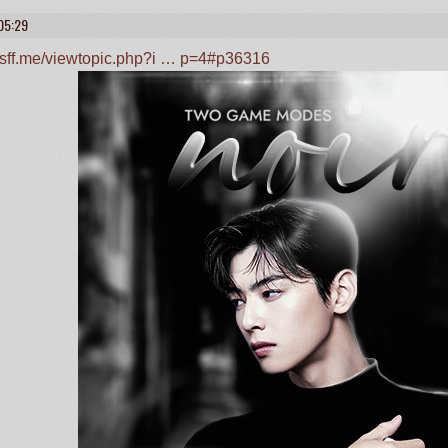
05:29
.rusff.me/viewtopic.php?i … p=4#p36316