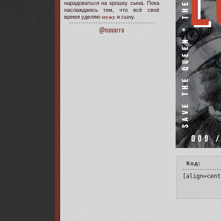
нарадоваться на крошку сына. Пока
наслаждаюсь тем, что всё своё
время уделяю
мужу
и сыну.
@navarro
Код:
[align=cent