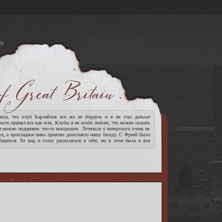
N
A
ла, что клуб Карлайлов все же не бордель и я не стал дальше
росто принял все как есть. Клубы я не особо люблю, что можно сказать
м можно подцепить что-то нехорошее. Лечиться у венеролога очень не
ел, а прохладное пиво приятно дополняло нашу беседу. С Фреей было
бщаться. Ее вид и голос располагали к себе, но в этом была и вся
[читать дальше]