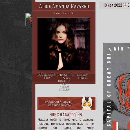
19 ноя 2022 14:5
Alice Amanda Navarro
LADY PUNISHER
СООБЩЕНИЙ:
УВАЖЕНИЕ:
ДЕНЬГИ:
6459
+2515
3 495
ПОСТОВ:
697
419,1/0
01.24,1/0
красивая снаружи,
косячная внутри
Элис Наварро, 28
Нашла себя в том, что стараюсь
помочь трудным подросткам, в то
время как сама не могу