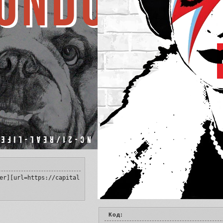
er][url=https://capital-queen.ru/][img]https://upforme.ru/upload
Код: