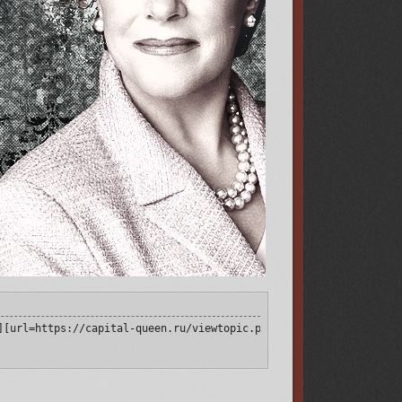
[img]https://upforme.ru/uploads/001a/b2/2a/9/133895.png[/img][/u
][url=https://capital-queen.ru/viewtopic.php?id=4#p127203][img]h