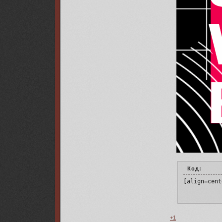
Код:
[align=cent
+1