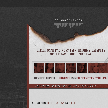
внешности
faq
хочу тебя
нужные
заберите
меня к вам
банк
прихожая
Привет, Гость!
Войдите
или
зарегистрируйтесь
.
»
THE CAPITAL OF GREAT BRITAIN
»
PR
»
РЕКЛАМА #25
Страница:
«
1
…
31
32
33
34
»