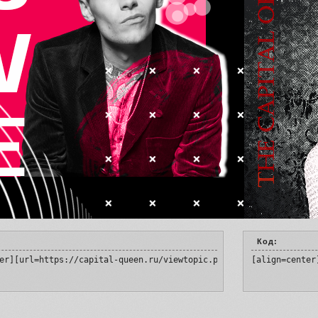
Код:
er][url=https://capital-queen.ru/viewtopic.php?id=4&p=2#p138826]
[align=center