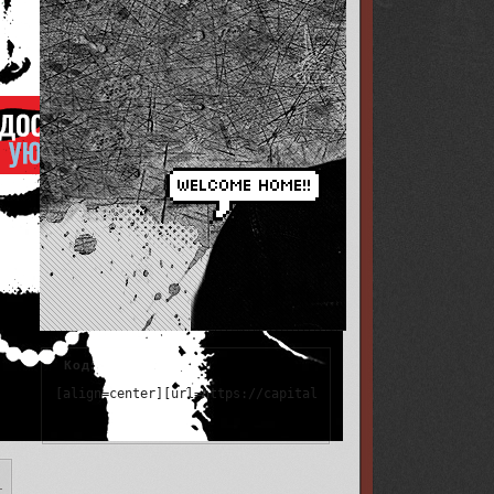
Код:
s/001a/b2/2a/9/316875.png[/img][/url][/align]
[align=center][url=https://capital-queen.ru/viewtopic.ph