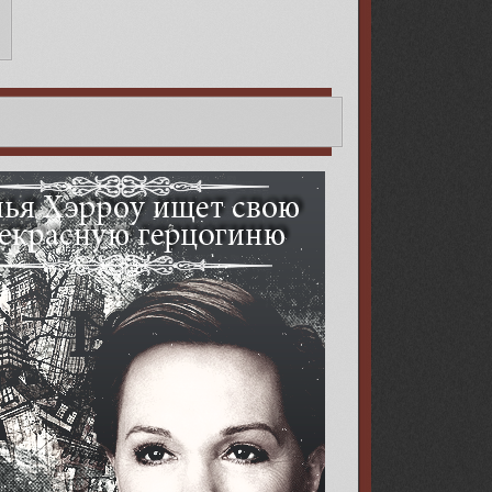
-queen.ru/][img]https://upforme.ru/uploads/000b/09/4f/27523/6502