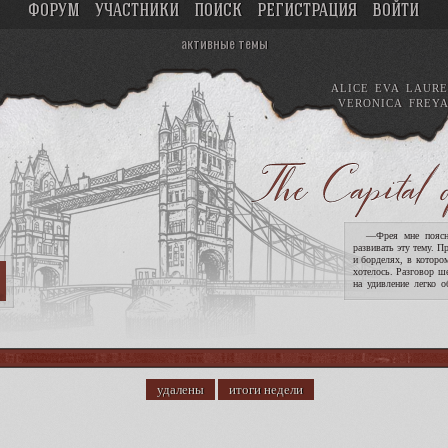
ФОРУМ
УЧАСТНИКИ
ПОИСК
РЕГИСТРАЦИЯ
ВОЙТИ
активные темы
ALICE
EVA
LAURE
VERONICA
FREY
—Фрея мне поясни
развивать эту тему. П
и борделях, в которо
хотелось. Разговор ш
на удивление легко о
опасность девушек. !
удалены
итоги недели