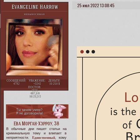
25 июл 2022 13:08:45
Evangeline Harrow
НЕВЫНОСИМАЯ
СООБЩЕНИЙ:
УВАЖЕНИЕ:
ДЕНЬГИ:
4792
+3242
10 250
ПОСТОВ:
1816
407,1/0
10.23,2/2
Ты зачем умер?
Я не договорила!
Ева Морган-Хэрроу, 38
В обычные дни пишет статьи на
криминальную тему и влипает в
неприятности.
Единственный
, кому