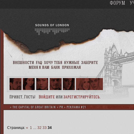
ФОРУМ
У
внешности
faq
хочу тебя
нужные
заберите
меня к вам
банк
прихожая
Привет, Гость!
Войдите
или
зарегистрируйтесь
.
»
THE CAPITAL OF GREAT BRITAIN
»
PR
»
РЕКЛАМА #21
Страница:
«
1
…
32
33
34