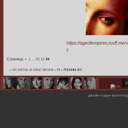
https://ageofempires.rusff.m
0
Страница:
«
1
…
32
33
34
»
THE CAPITAL OF GREAT BRITAIN
»
PR
»
РЕКЛАМА #21