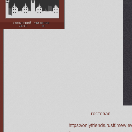
СООБЩЕНИЙ:
УВАЖЕНИЕ:
41793
+10
гостевая
https://onlyfriends.rusff.me/