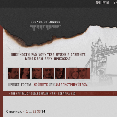
ФОРУМ
У
внешности
faq
хочу тебя
нужные
заберите
меня к вам
банк
прихожая
Привет, Гость!
Войдите
или
зарегистрируйтесь
.
»
THE CAPITAL OF GREAT BRITAIN
»
PR
»
РЕКЛАМА #20
Страница:
«
1
…
32
33
34