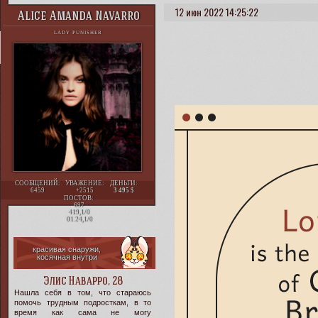
12 июн 2022 14:25:22
Alice Amanda Navarro
LADY PUNISHER
СООБЩЕНИЙ:
УВАЖЕНИЕ:
ДЕНЬГИ:
6459
+2515
3 495
ПОСТОВ:
697
419,1/0
01.24,1/0
красивая снаружи,
косячная внутри
Элис Наварро, 28
Нашла себя в том, что стараюсь
помочь трудным подросткам, в то
время как сама не могу