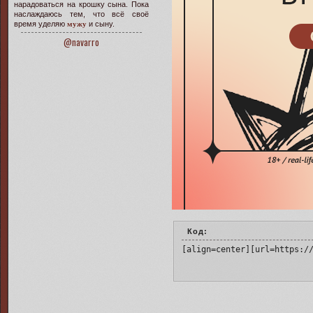
нарадоваться на крошку сына. Пока
наслаждаюсь тем, что всё своё
время уделяю
мужу
и сыну.
@navarro
Код:
[align=center][url=https:/