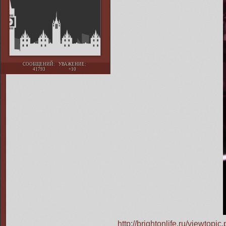
СООБЩЕНИЙ:
УВАЖЕНИЕ:
41793
+10
http://brightonlife.ru/viewto