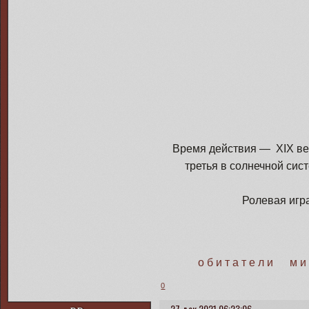
Время действия — XIX век
третья в солнечной сис
Ролевая игр
о б и т а т е л и м и
0
27 дек 2021 06:23:06