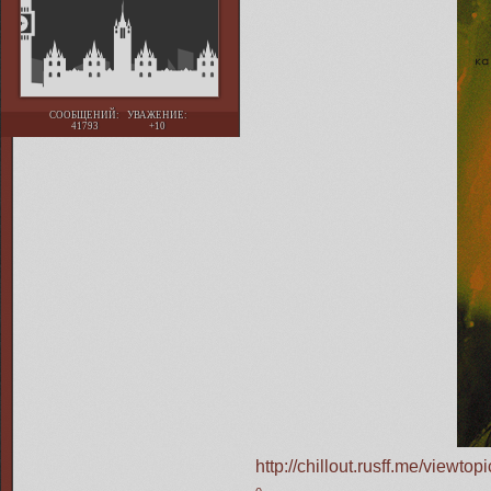
СООБЩЕНИЙ:
УВАЖЕНИЕ:
41793
+10
http://chillout.rusff.me/view