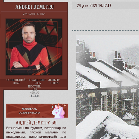
24 дек 2021 14:12:17
Andrei Demetru
YES YOUR D*DD*
СООБЩЕНИЙ:
УВАЖЕНИЕ:
ДЕНЬГИ:
3462
+2335
8 000
ПОСТОВ:
125
409,1/0
11.23,1/1
любитель
розовенького
Андрей Деметру, 39
Бизнесмен по будням, ветеринар по
выходными, плохой мальчик по
праздникам, папочка-вертолёт для