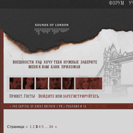
ФОРУМ
У
внешности
faq
хочу тебя
нужные
заберите
меня к вам
банк
прихожая
Привет, Гость!
Войдите
или
зарегистрируйтесь
.
»
THE CAPITAL OF GREAT BRITAIN
»
PR
»
РЕКЛАМА # 16
Страница:
«
1
2
3
4
5
…
34
»