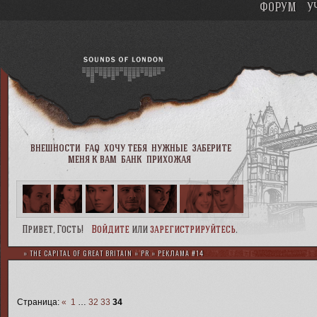
ФОРУМ
У
внешности
faq
хочу тебя
нужные
заберите
меня к вам
банк
прихожая
Привет, Гость!
Войдите
или
зарегистрируйтесь
.
»
THE CAPITAL OF GREAT BRITAIN
»
PR
»
РЕКЛАМА #14
Страница:
«
1
…
32
33
34