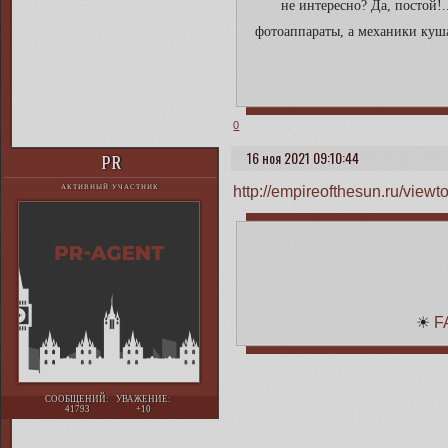
не интересно? Да, постой!.
фотоаппараты, а механики куша
0
16 ноя 2021 09:10:44
PR
http://empireofthesun.ru/vie
АКТИВНЫЙ УЧАСТНИК
☀
F
СООБЩЕНИЙ:
УВАЖЕНИЕ:
41793
+10