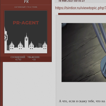
16 ноя 2021 09:10:37
PR
https://sintior.ru/viewtopic.
АКТИВНЫЙ УЧАСТНИК
СООБЩЕНИЙ:
УВАЖЕНИЕ:
41793
+10
А что, если я скажу тебе, что 