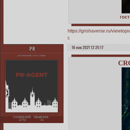
гос
https://grishaverse.ru/viewt
0
16 ноя 2021 12:25:17
PR
АКТИВНЫЙ УЧАСТНИК
CR
СООБЩЕНИЙ:
УВАЖЕНИЕ:
41793
+10