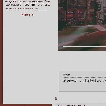
нарадоваться на крошку сына. Пока
наслаждаюсь тем, что всё своё
время уделяю
мужу
и сыну.
@navarro
Код:
[align=center][url=https:/
0