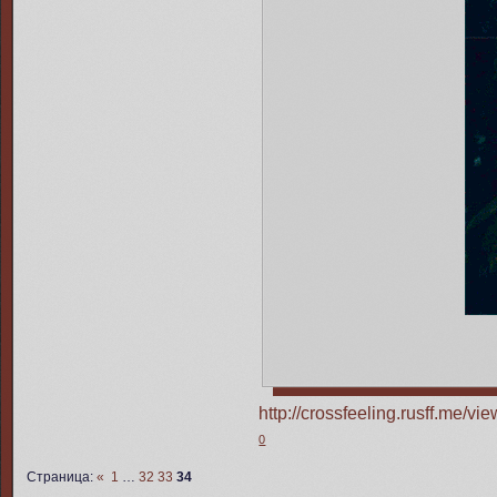
http://crossfeeling.rusff.me/
0
Страница:
«
1
…
32
33
34