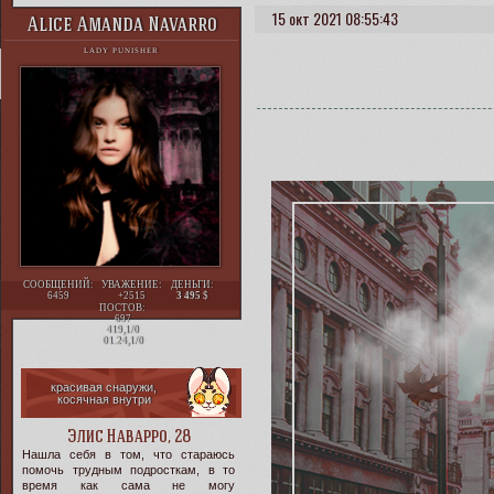
15 окт 2021 08:55:43
Alice Amanda Navarro
LADY PUNISHER
СООБЩЕНИЙ:
УВАЖЕНИЕ:
ДЕНЬГИ:
6459
+2515
3 495
ПОСТОВ:
697
419,1/0
01.24,1/0
красивая снаружи,
косячная внутри
Элис Наварро, 28
Нашла себя в том, что стараюсь
помочь трудным подросткам, в то
время как сама не могу