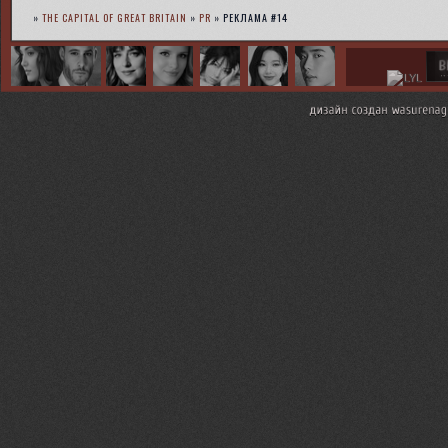
»
THE CAPITAL OF GREAT BRITAIN
»
PR
»
РЕКЛАМА #14