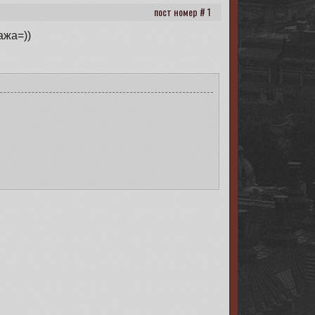
1
ажа=))