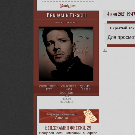
@only_love
4 июл 2021 19:4
Benjamin Fieschi
ИМЕЕТ ПАСПОРТ
Скрытый тек
Для просмот
+1
СООБЩЕНИЙ:
УВАЖЕНИЕ:
ДЕНЬГИ:
1767
+534
16 035
ПОСТОВ:
185
422,1/1
02.24,1/15
Кудрявый сучёныш
Лапочка
Бенджамин Фиески, 29
Владелец сети компаний в сфере