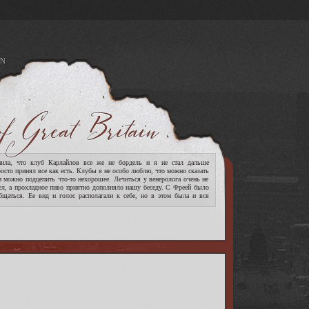
N
A
ла, что клуб Карлайлов все же не бордель и я не стал дальше
росто принял все как есть. Клубы я не особо люблю, что можно сказать
м можно подцепить что-то нехорошее. Лечиться у венеролога очень не
ел, а прохладное пиво приятно дополняло нашу беседу. С Фреей было
бщаться. Ее вид и голос располагали к себе, но в этом была и вся
[читать дальше]