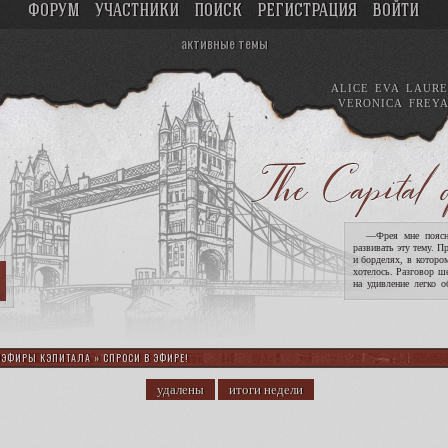
ФОРУМ
УЧАСТНИКИ
ПОИСК
РЕГИСТРАЦИЯ
ВОЙТИ
активные темы
ALICE
EVA
LAURE
VERONICA
FREY
—Фрея мне поясни
развивать эту тему. П
и борделях, в которо
хотелось. Разговор ш
на удивление легко о
опасность девушек. !
ЭФИРЫ КЭПИТАЛА
»
СПРОСИ В ЭФИРЕ!
удалены
итоги недели