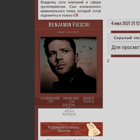
Владелец сети компаний в сфере
грузоперевозок. Сын итальянского
криминального типка, который готов
подчиняться только
ЕЙ
4 июл 2021 21:12
Benjamin Fieschi
ИМЕЕТ ПАСПОРТ
Скрытый тек
Для просмот
0
СООБЩЕНИЙ:
УВАЖЕНИЕ:
ДЕНЬГИ:
1767
+534
16 035
ПОСТОВ:
185
422,1/1
02.24,1/15
Кудрявый сучёныш
Лапочка