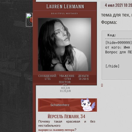
4 июл 2021 18:3
Lauren Lehmann
тема для тех, 
BEAUTIFUL MISTAKES
Форма:
Код:
[hide=999999]
от кого: Имя 
Вопрос для ПЕ
[/hide]
СООБЩЕНИЙ:
УВАЖЕНИЕ:
ДЕНЬГИ:
5735
+3784
18 260
ПОСТОВ:
0
626
411,1/0
11.23,1/0
Schattenherz
Йерсель Леманн, 34
Почему такая красивая и без
нестабильного
нарцисса-манипулятора
?