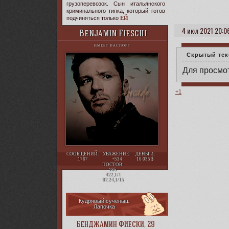
грузоперевозок. Сын итальянского
криминального типка, который готов
подчиняться только
ЕЙ
4 июл 2021 20:0
Benjamin Fieschi
ИМЕЕТ ПАСПОРТ
Скрытый тек
Для просмот
+1
СООБЩЕНИЙ:
УВАЖЕНИЕ:
ДЕНЬГИ:
1767
+534
16 035
ПОСТОВ:
185
422,1/1
02.24,1/15
Кудрявый сучёныш
Лапочка
Бенджамин Фиески, 29