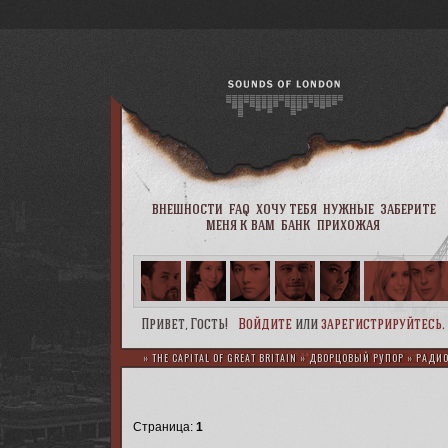
внешности
faq
хочу тебя
нужные
заберите
меня к вам
банк
прихожая
Привет, Гость!
Войдите
или
зарегистрируйтесь
.
»
THE CAPITAL OF GREAT BRITAIN
»
ДВОРЦОВЫЙ РУПОР
»
РАДИО
Страница:
1