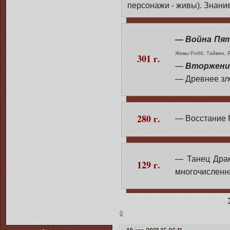
персонажи - живы). Знани
— Война Пят
Живы Робб, Тайвин, Р
301 г.
—
Вторжени
— Древнее з
280 г.
— Восстание 
— Танец Драк
129 г.
многочисленн
0