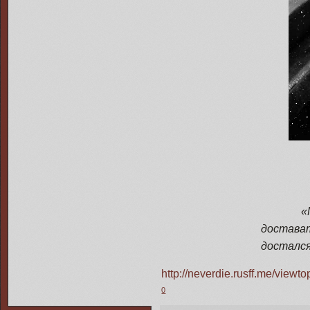
«Мне в
достават
досталс
http://neverdie.rusff.me/vie
0