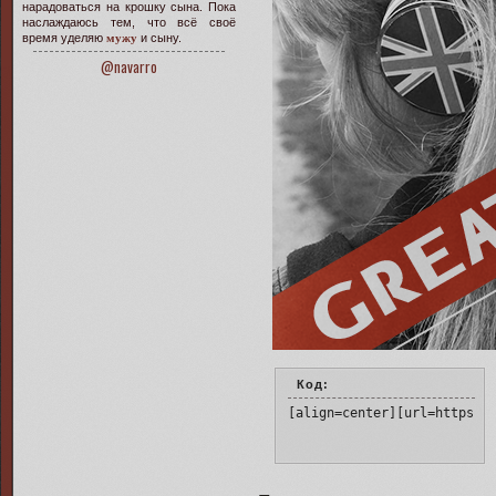
нарадоваться на крошку сына. Пока
наслаждаюсь тем, что всё своё
время уделяю
мужу
и сыну.
@navarro
Код:
[align=center][url=https:/