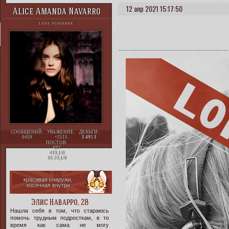
12 апр 2021 15:17:50
Alice Amanda Navarro
LADY PUNISHER
СООБЩЕНИЙ:
УВАЖЕНИЕ:
ДЕНЬГИ:
6459
+2515
3 495
ПОСТОВ:
697
419,1/0
01.24,1/0
красивая снаружи,
косячная внутри
Элис Наварро, 28
Нашла себя в том, что стараюсь
помочь трудным подросткам, в то
время как сама не могу