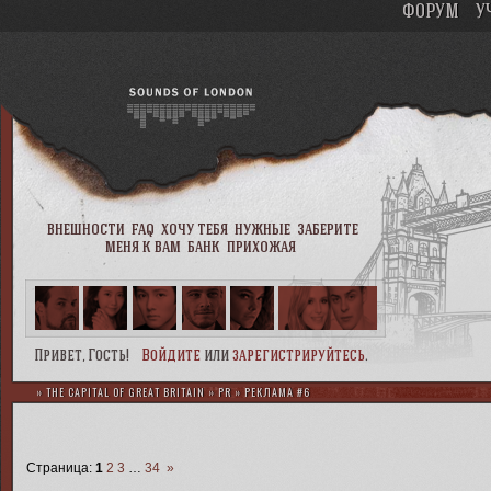
ФОРУМ
У
внешности
faq
хочу тебя
нужные
заберите
меня к вам
банк
прихожая
Привет, Гость!
Войдите
или
зарегистрируйтесь
.
»
THE CAPITAL OF GREAT BRITAIN
»
PR
»
РЕКЛАМА #6
Страница:
1
2
3
…
34
»