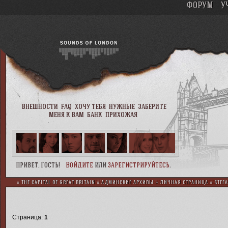
ФОРУМ
У
внешности
faq
хочу тебя
нужные
заберите
меня к вам
банк
прихожая
Привет, Гость!
Войдите
или
зарегистрируйтесь
.
»
THE CAPITAL OF GREAT BRITAIN
»
АДМИНСКИЕ АРХИВЫ
»
ЛИЧНАЯ СТРАНИЦА
»
STEF
Страница:
1