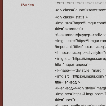
текст текст текст текст текст 
@only_love
<div class="quote">текст текст
<div class="statls">
<img src="https://i.imgur.com
title="активист">
<!--активист/флудер--><div st
<img src="https://i.imgur.
!important;"title="постописец"
<!--постописец--><div style="m
<img src="https://i.imgur.com
title="пара/тандем">
<!--пара--><div style="margin
<img src="https://i.imgur.com
title="эпизод">
<!--эпизод--><div style="marg
<img src="https://i.imgur.com
title="пост">
<!--пост--><div style="margin: