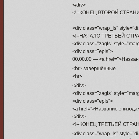
</div>
<!--КОНЕЦ ВТОРОЙ СТРАНИ
<div class="wrap_ls" style="d
<!--НАЧАЛО ТРЕТЬЕЙ СТР
<div class="zagls" style="mar
<div class="epls">
00.00.00 — <a href=''>Назва
<br> завершённые
<hr>
</div>
<div class="zagls" style="mar
<div class="epls">
<a href=''>Название эпизода
</div>
<!--КОНЕЦ ТРЕТЬЕЙ СТРАН
<div class="wrap_ls" style="d