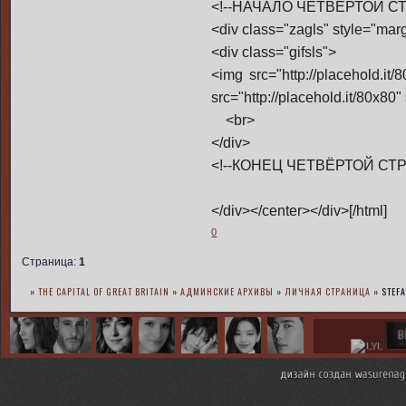
<!--НАЧАЛО ЧЕТВЁРТОЙ С
<div class="zagls" style="mar
<div class="gifsls">
<img src="http://placehold.it/
src="http://placehold.it/80x80"
<br>
</div>
<!--КОНЕЦ ЧЕТВЁРТОЙ СТР
</div></center></div>[/html]
0
Страница:
1
»
THE CAPITAL OF GREAT BRITAIN
»
АДМИНСКИЕ АРХИВЫ
»
ЛИЧНАЯ СТРАНИЦА
»
STEF