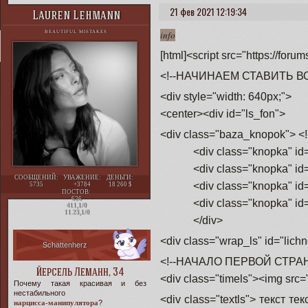
21 фев 2021 12:19:34
Lauren Lehmann
info
BEAUTIFUL MISTAKES
[html]<script src="https://forum
<!--НАЧИНАЕМ СТАВИТЬ В
<div style="width: 640px;">
<center><div id="ls_fon">
<div class="baza_knopok"> 
<div class="knopka" id="k
<div class="knopka" id="
СООБЩЕНИЙ:
УВАЖЕНИЕ:
ДЕНЬГИ:
<div class="knopka" id="k
5735
+3784
18 260
ПОСТОВ:
626
<div class="knopka" id="k
411,1/0
11.23,1/0
</div>
<div class="wrap_ls" id="lichn
Schattenherz
<!--НАЧАЛО ПЕРВОЙ СТРА
Йерсель Леманн, 34
<div class="timels"><img src=
Почему такая красивая и без
нестабильного
<div class="textls"> текст тек
нарцисса-манипулятора
?