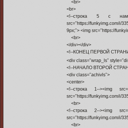
<br>
<br>
<!--строка 5 с нами-->
src="https://funkyimg.com/i/3
9px;"> <img src="https://funk
<br>
</div></div>
<!--КОНЕЦ ПЕРВОЙ СТРАН
<div class="wrap_ls" style="d
<!--НАЧАЛО ВТОРОЙ СТРА
<div class="achivls">
<center>
<!--строка 1--><img src=
src="https://funkyimg.com/i/3
<br>
<!--строка 2--><img src=
src="https://funkyimg.com/i/33
<br>