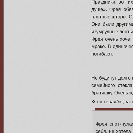
Праздники, вот и
душе». Фрея обяз
плотные шторы. С
Они были другими
изумрудные ленты.
Фрея очень хочет
мраке. В одиночес
погибают.
Не буду тут долго
семейного стекл
братишку. Очень ж
❖ гостевая/лс, зат
Фрея споткнула
себя, не хотела