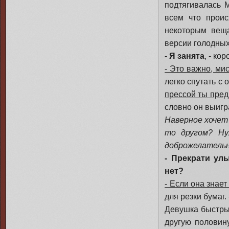
подтягивалась 
всем что проис
некоторым веща
версии голодных
- Я занята
, - ко
- Это важно, ми
легко спутать с
прессой ты пред
словно он выигр
Наверное хочет 
то другом? Ну
доброжелательн
- Прекрати ул
нет?
- Если она знает
для резки бумаг.
Девушка быстры
другую половину