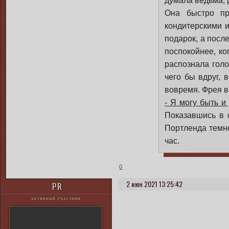
думала ведьма, 
Она быстро пр
кондитерскими и
подарок, а посл
поспокойнее, ко
распознала голо
чего бы вдруг, 
вовремя. Фрея в
- Я могу быть 
Показавшись в 
Портленда темне
час.
0
2 июн 2021 13:25:42
PR
АКТИВНЫЙ УЧАСТНИК