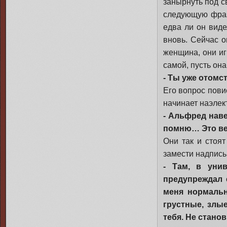
занырнуть под св
следующую фразу
едва ли он виде
вновь. Сейчас о
женщина, они иг
самой, пусть она
- Ты уже отомс
Его вопрос пови
начинает наэлект
- Альфред наве
помню… Это ве
Они так и стоят
замести надпись
- Там, в уни
предупреждал 
меня нормальн
грустные, злы
тебя. Не стано