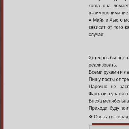
когда она ломае
взаимопонимание 
● Майя и Хьюго мо
зависит от того 
случае.
Хотелось бы посты
реализовать.
Всеми руками и ла
Пишу посты от тре
Нарочно не расп
Фантазию уважаю 
Внеха менябельна
Приходи, буду пои
❖ Связь: гостевая,