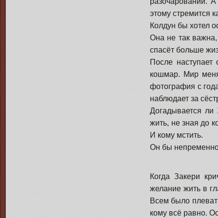
разочарований. А
этому стремится к
Колдун бы хотел ос
Она не так важна,
спасёт больше жиз
После наступает 
кошмар. Мир меня
фотография с года
наблюдает за сёстр
Догадывается ли 
жить, не зная до к
И кому мстить.
Он бы непременно 
Когда Закери кри
желание жить в гл
Всем было плевать 
кому всё равно. О