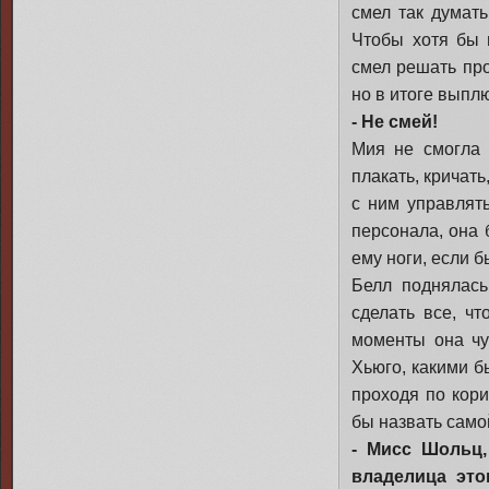
смел так думать
Чтобы хотя бы 
смел решать про
но в итоге выплю
- Не смей!
Мия не смогла 
плакать, кричать
с ним управлят
персонала, она 
ему ноги, если б
Белл поднялась
сделать все, ч
моменты она чу
Хьюго, какими б
проходя по кори
бы назвать само
- Мисс Шольц,
владелица это