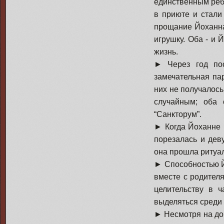
единственным реб
в приюте и стали
прощание Йоханна
игрушку. Оба - и 
жизнь.
► Через год пос
замечательная па
них не получалось
случайным; оба 
“Санкторум”.
► Когда Йоханне 
порезалась и дев
она прошла ритуал
► Способностью Й
вместе с родител
целительству в ч
выделяться среди 
► Несмотря на дов