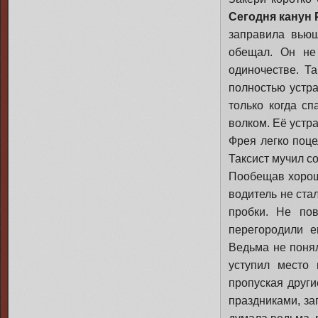
Сегодня канун 
заправила вьющ
обещал. Он не
одиночестве. Та
полностью устра
только когда с
волком. Её устр
Фрея легко поце
Таксист мучил 
Пообещав хороши
водитель не ста
пробки. Не пов
перегородили е
Ведьма не понял
уступил место
пропуская друг
праздниками, з