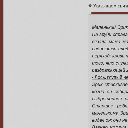
❖ Указываем связь
Маленький Эрик
На груди справ
вязала мама ма
виднеются след
неряхой: кровь
того, что случ
раздражающей ж
- Лось, глупый не
Эрик стискивае
когда он соби
выброшенная н
Старшие ребя
маленькому Эри
видел он; они н
Вагнер молчит, 