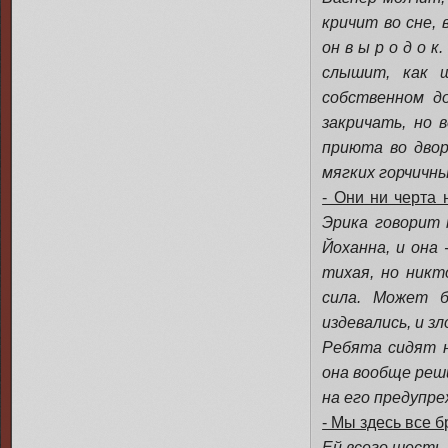
кричит во сне, 
он в ы р о д о 
слышит, как 
собственном д
закричать, но 
приюта во двор
мягких горчичны
- Они ни черта 
Эрика говорит 
Йоханна, и она 
тихая, но никт
сила. Может 
издевались, и зл
Ребята сидят н
она вообще решил
на его предупр
- Мы здесь все 
Ей всего шесть,