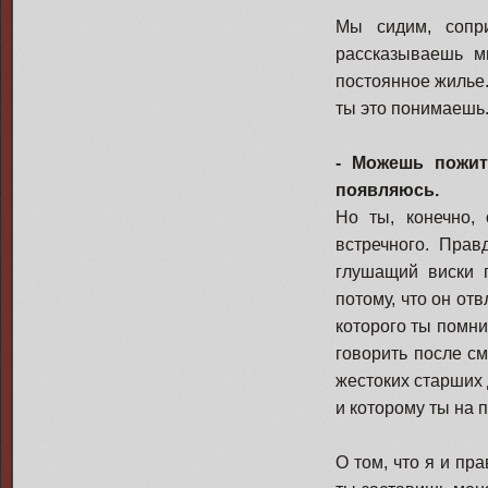
Мы сидим, сопри
рассказываешь м
постоянное жилье.
ты это понимаешь.
- Можешь пожит
появляюсь.
Но ты, конечно,
встречного. Прав
глушащий виски 
потому, что он от
которого ты помни
говорить после с
жестоких старших 
и которому ты на 
О том, что я и пр