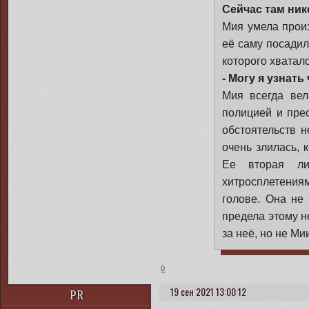
Сейчас там ник
Мия умела произ
её саму посадил
которого хватало
- Могу я узнат
Мия всегда вел
полицией и прес
обстоятельств 
очень злилась, 
Ее вторая ли
хитросплетения
голове. Она не
предела этому н
за неё, но не Ми
0
19 сен 2021 13:00:12
PR