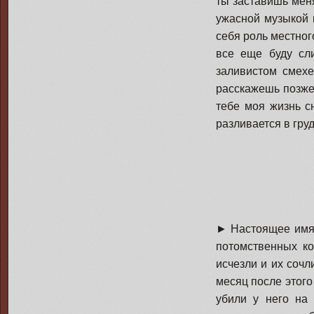
ты заставишь меня
ужасной музыкой 
себя роль местного
все еще буду сл
заливистом смехе
расскажешь позже”
тебе моя жизнь с
разливается в груд
► Настоящее имя 
потомственных ко
исчезли и их сочл
месяц после этого
убили у него на 