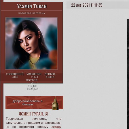
22 янв 2021 11:11:35
Yasmin Turan
КОРОЛЕВА БУРЛЕСКА
СООБЩЕНИЙ:
УВАЖЕНИЕ:
ДЕНЬГИ:
4167
+1423
8 480
ПОСТОВ:
242
417,1/0
01.24,1/2
Добро пожаловать в
Лондон
Ясмин Туран, 31
Творческая личность, что
запуталась в прошлом и настоящем,
но не позволяет своему
сердцу