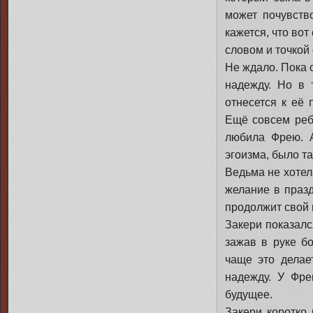
может почувств
кажется, что во
словом и точкой
Не ждало. Пока 
надежду. Но в 
отнесется к её 
Ещё совсем ребё
любила Фрею. А
эгоизма, было та
Ведьма не хотел
желание в празд
продолжит свой 
Закери показалс
зажав в руке б
чаще это делае
надежду. У Фр
будущее.
Закери коротко 