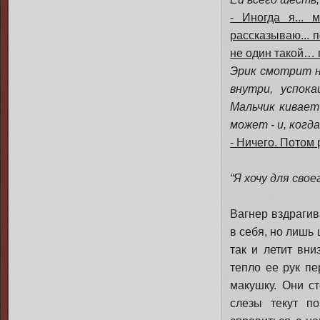
- Иногда я...
рассказываю... 
не один такой… 
Эрик смотрит н
внутри, успок
Мальчик кивает
может - и, когд
- Ничего. Потом
“Я хочу для сво
Вагнер вздрагив
в себя, но лишь 
так и летит вни
тепло ее рук пе
макушку. Они ст
слезы текут п