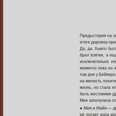
Предыстория на ус
итоге дорожка при
Да, да. Хьюго бы
брал взятки, а е
исключительно и
момента пока он 
том дне у Бейкера
на милость похити
жизнь, но стала е
быть жестокими др
Мия заполучила от
● Мия и Майя — дв
ее пугает аура к