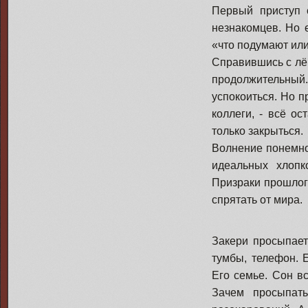
Первый приступ 
незнакомцев. Но 
«что подумают или
Справившись с лёг
продолжительный
успокоиться. Но п
коллеги, - всё о
только закрыться.
Волнение понемно
идеальных хлопк
Призраки прошлого
спрятать от мира.
Закери просыпает
тумбы, телефон. 
Его семье. Сон в
Зачем просыпать