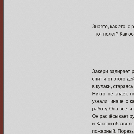
Знаете, как это, с
тот полет? Как о
Закери задирает 
спит и от этого д
в кулаки, стараяс
Никто не знает, 
узнали, иначе с 
работу. Она всё, ч
Он расчёсывает ру
и Закери обзавёлс
пожарный. Порезы,