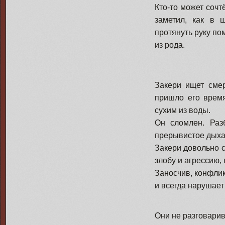
Кто-то может сочт
заметил, как в 
протянуть руку по
из рода.
Закери ищет смер
пришло его время
сухим из воды.
Он сломлен. Разб
прерывистое дыхан
Закери довольно 
злобу и агрессию, 
Заносчив, конфли
и всегда нарушает
Они не разговарив