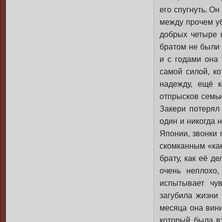
его спугнуть. О
между прочем уб
добрых четыре н
братом не были 
и с годами она 
самой силой, к
надежду, ещё к
отпрысков семьи 
Закери потерял 
один и никогда н
Японии, звонки 
скомканным «как
брату, как её д
очень неплохо,
испытывает чу
загубила жизни 
месяца она вини
который была в