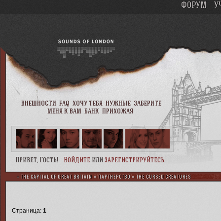
ФОРУМ
У
внешности
faq
хочу тебя
нужные
заберите
меня к вам
банк
прихожая
Привет, Гость!
Войдите
или
зарегистрируйтесь
.
»
THE CAPITAL OF GREAT BRITAIN
»
ПАРТНЕРСТВО
»
THE CURSED CREATURES
Страница:
1