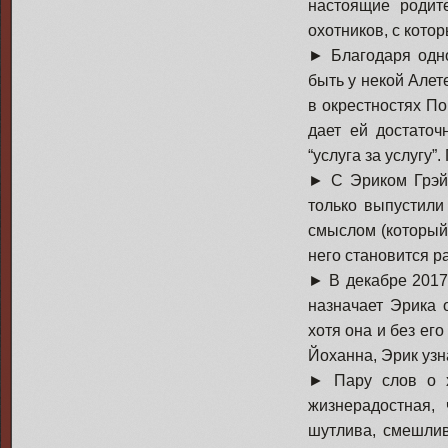
настоящие родит
охотников, с кото
► Благодаря одно
быть у некой Але
в окрестностях По
дает ей достаточ
“услуга за услугу”
► С Эриком Грэйс
только выпустили
смыслом (который
него становится р
► В декабре 2017
назначает Эрика 
хотя она и без ег
Йоханна, Эрик узн
► Пару слов о х
жизнерадостная, 
шутлива, смешлив