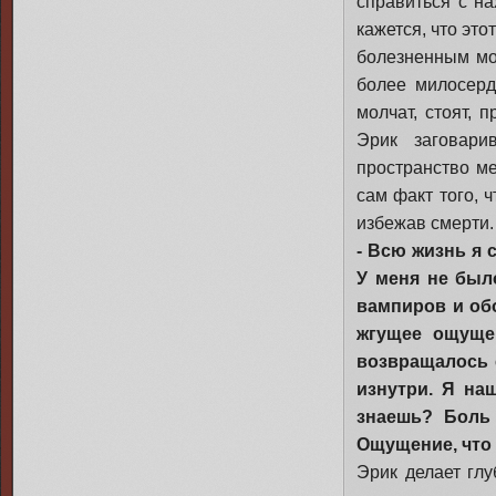
справиться с н
кажется, что эт
болезненным мо
более милосерд
молчат, стоят, 
Эрик заговари
пространство ме
сам факт того, 
избежав смерти.
- Всю жизнь я 
У меня не был
вампиров и об
жгущее ощущен
возвращалось с
изнутри. Я наш
знаешь? Боль 
Ощущение, что 
Эрик делает гл